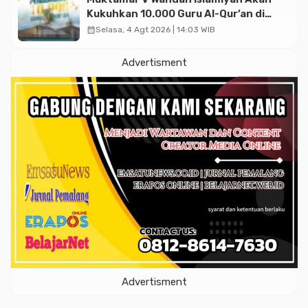
Kukuhkan 10.000 Guru Al-Qur’an di
Masjid Istiqlal
calendar_month
Selasa, 4 Agt 2026 | 14:03 WIB
Advertisment
Advertisment