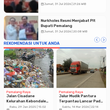
Diskusi Desain
calendar_month
Jumat, 31 Jul 2026 | 21:26 WIB
Nurkholes Resmi Menjabat Plt
Bupati Pemalang
calendar_month
Jumat, 31 Jul 2026 | 20:08 WIB
REKOMENDASI UNTUK ANDA
Pemalang Raya
Pemalang Raya
Jalan Cisadane
Jalur Mudik Pantura
Kelurahan Kebondalem,
Terpantau Lancar Pada
Arah Menuju Kantor
H-7
Rabu, 29 Jan 2025 | 15:02
Sabtu, 14 Mar 2026 | 22:14
calendar_month
calendar_month