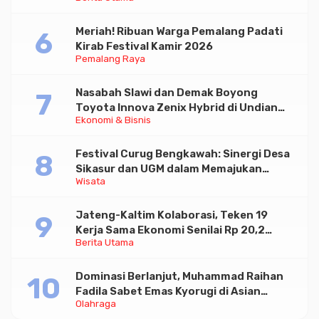
Paramadina
Meriah! Ribuan Warga Pemalang Padati
Kirab Festival Kamir 2026
Pemalang Raya
Nasabah Slawi dan Demak Boyong
Toyota Innova Zenix Hybrid di Undian
Ekonomi & Bisnis
Tabungan Bima Bank Jateng
Festival Curug Bengkawah: Sinergi Desa
Sikasur dan UGM dalam Memajukan
Wisata
Wisata serta UMKM Lokal
Jateng-Kaltim Kolaborasi, Teken 19
Kerja Sama Ekonomi Senilai Rp 20,2
Berita Utama
Triliun
Dominasi Berlanjut, Muhammad Raihan
Fadila Sabet Emas Kyorugi di Asian
Olahraga
Taekwondo Indonesia Open 2026