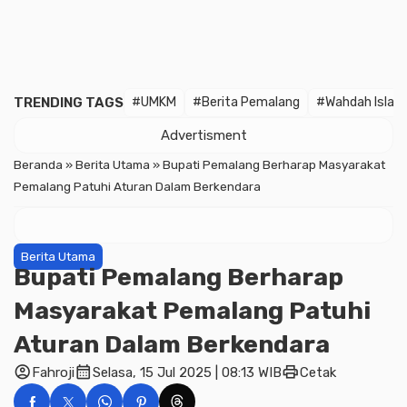
TRENDING TAGS
#UMKM
#Berita Pemalang
#Wahdah Islam
Advertisment
Beranda
»
Berita Utama
»
Bupati Pemalang Berharap Masyarakat
Pemalang Patuhi Aturan Dalam Berkendara
Berita Utama
Bupati Pemalang Berharap
Masyarakat Pemalang Patuhi
Aturan Dalam Berkendara
account_circle
calendar_month
print
Fahroji
Selasa, 15 Jul 2025 | 08:13 WIB
Cetak