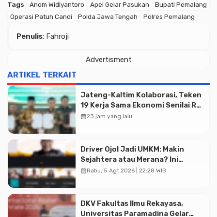
Tags
Anom Widiyantoro
Apel Gelar Pasukan
Bupati Pemalang
Operasi Patuh Candi
Polda Jawa Tengah
Polres Pemalang
Penulis
: Fahroji
Advertisment
ARTIKEL TERKAIT
Jateng-Kaltim Kolaborasi, Teken
19 Kerja Sama Ekonomi Senilai Rp
20,2 Triliun
calendar_month
23 jam yang lalu
Driver Ojol Jadi UMKM: Makin
Sejahtera atau Merana? Ini
Temuan Diskusi Paramadina
calendar_month
Rabu, 5 Agt 2026 | 22:28 WIB
Advertisment
DKV Fakultas Ilmu Rekayasa,
Universitas Paramadina Gelar