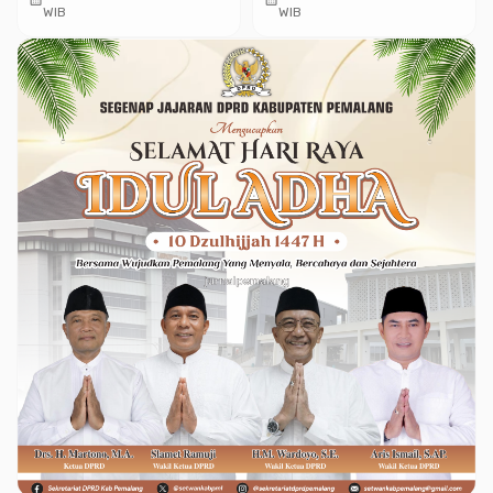
Bupati Pemalang Banjir
WIB
WIB
Sampah