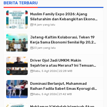
BERITA TERBARU
Muslim Family Expo 2026: Ajang
Silaturahim dan Kebangkitan Ekonomi
Halal di Jakarta
calendar_month
14 jam yang lalu
Jateng-Kaltim Kolaborasi, Teken 19
Kerja Sama Ekonomi Senilai Rp 20,2
Triliun
calendar_month
23 jam yang lalu
Driver Ojol Jadi UMKM: Makin
Sejahtera atau Merana? Ini Temuan
Diskusi Paramadina
calendar_month
Rabu, 5 Agt 2026 | 22:28 WIB
Dominasi Berlanjut, Muhammad
Raihan Fadila Sabet Emas Kyorugi di
Asian Taekwondo Indonesia Open
calendar_month
Rabu, 5 Agt 2026 | 21:42 WIB
2026
Muktamar V Wahdah Islamiyah Akan