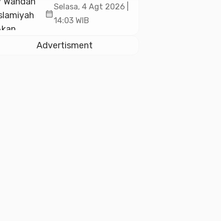
Akan Kukuhkan
Selasa, 4 Agt 2026 |
calendar_month
10.000 Guru Al-
14:03 WIB
Qur’an di Masjid
Istiqlal
Advertisment