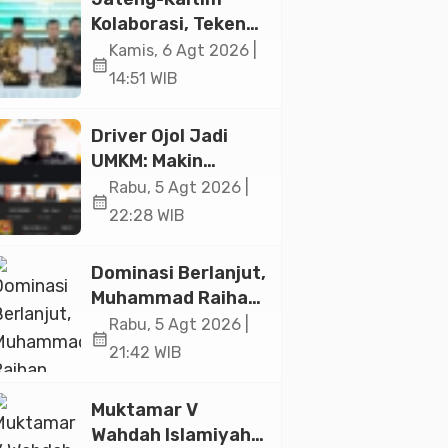
Jakarta
Kolaborasi, Teken
19 Kerja Sama
Kamis, 6 Agt 2026 |
calendar_month
Ekonomi Senilai Rp
14:51 WIB
20,2 Triliun
Driver Ojol Jadi
UMKM: Makin
Sejahtera atau
Rabu, 5 Agt 2026 |
calendar_month
Merana? Ini
22:28 WIB
Temuan Diskusi
Paramadina
Dominasi Berlanjut,
Muhammad Raihan
Fadila Sabet Emas
Rabu, 5 Agt 2026 |
calendar_month
Kyorugi di Asian
21:42 WIB
Taekwondo
Indonesia Open
Muktamar V
2026
Wahdah Islamiyah