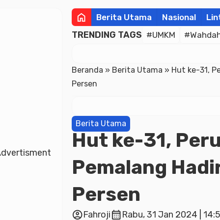
home
Berita Utama
Nasional
Lin
TRENDING TAGS
#UMKM
#Wahdah 
Beranda
»
Berita Utama
»
Hut ke-31, P
Persen
Berita Utama
Hut ke-31, Peru
dvertisment
Pemalang Hadi
Persen
account_circle
calendar_month
Fahroji
Rabu, 31 Jan 2024 | 14: