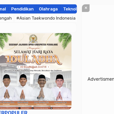
×
nal
Pendidikan
Olahraga
Teknologi
Kolom
Wis
engah
#Asian Taekwondo Indonesia Open Championsh
Advertisme
ERPOPULER