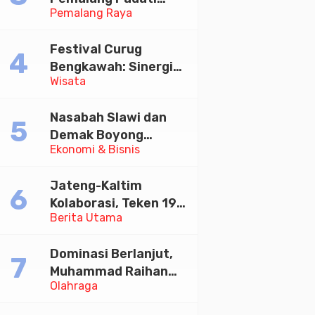
Pemalang Raya
Kirab Festival Kamir
2026
Festival Curug
Bengkawah: Sinergi
Wisata
Desa Sikasur dan
UGM dalam
Nasabah Slawi dan
Memajukan Wisata
Demak Boyong
serta UMKM Lokal
Ekonomi & Bisnis
Toyota Innova Zenix
Hybrid di Undian
Jateng-Kaltim
Tabungan Bima Bank
Kolaborasi, Teken 19
Jateng
Berita Utama
Kerja Sama Ekonomi
Senilai Rp 20,2 Triliun
Dominasi Berlanjut,
Muhammad Raihan
Olahraga
Fadila Sabet Emas
Kyorugi di Asian