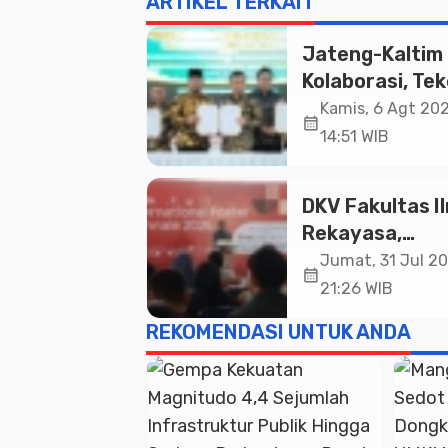
ARTIKEL TERKAIT
Jateng-Kaltim
Kolaborasi, Te
19 Kerja Sama
Kamis, 6 Agt 202
calendar_month
Ekonomi Senila
14:51 WIB
20,2 Triliun
DKV Fakultas I
Rekayasa,
Universitas
Jumat, 31 Jul 20
calendar_month
Paramadina Ge
21:26 WIB
Diskusi Desain
REKOMENDASI UNTUK ANDA