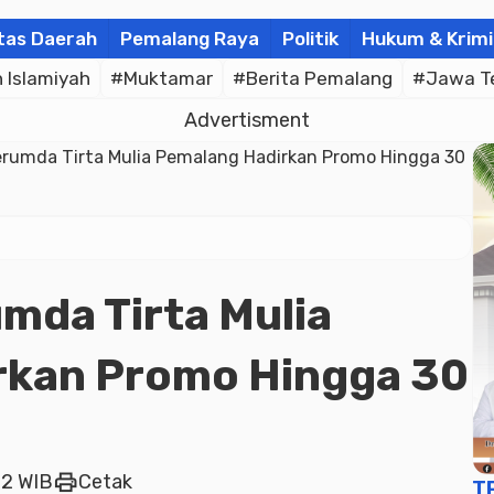
tas Daerah
Pemalang Raya
Politik
Hukum & Krimi
Islamiyah
#Muktamar
#Berita Pemalang
#Jawa T
Advertisment
erumda Tirta Mulia Pemalang Hadirkan Promo Hingga 30
mda Tirta Mulia
rkan Promo Hingga 30
print
52 WIB
Cetak
T