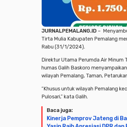
JURNALPEMALANG.ID
– Menyambut
Tirta Mulia Kabupaten Pemalang m
Rabu (31/1/2024).
Direktur Utama Perumda Air Minum Ti
humas Galih Baskoro menyampaikan, 
wilayah Pemalang, Taman, Petaruka
“Khusus untuk wilayah Pemalang kecu
Pulosari,” kata Galih.
Baca juga:
Kinerja Pemprov Jateng di B
Yasin Raih Apresiasi DPR dan