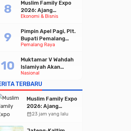
Muslim Family Expo
Taekwondo Indonesia
2026: Ajang
Open 2026
Ekonomi & Bisnis
Silaturahim dan
Kebangkitan Ekonomi
Pimpin Apel Pagi, Plt.
Halal di Jakarta
Bupati Pemalang
Pemalang Raya
Tekankan Disiplin dan
Soliditas ASN untuk
Muktamar V Wahdah
Pelayanan Publik
Islamiyah Akan
Nasional
Kukuhkan 10.000
Guru Al-Qur’an di
ERITA TERBARU
Masjid Istiqlal
Muslim Family Expo
2026: Ajang
Silaturahim dan
calendar_month
23 jam yang lalu
Kebangkitan
Ekonomi Halal di
Jateng-Kaltim