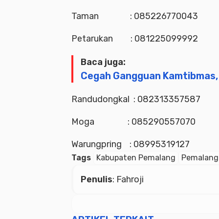
Taman : 085226770043
Petarukan : 081225099992
Baca juga:
Cegah Gangguan Kamtibmas, S
Randudongkal : 082313357587
Moga : 085290557070
Warungpring : 08995319127
Tags
Kabupaten Pemalang
Pemalang
Penulis
: Fahroji