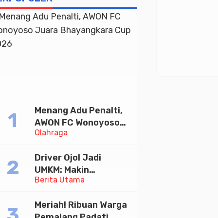
Menang Adu Penalti,
AWON FC Wonoyoso
Olahraga
Juara Bhayangkara
Cup 2026
Driver Ojol Jadi
UMKM: Makin
Berita Utama
Sejahtera atau
Merana? Ini Temuan
Meriah! Ribuan Warga
Diskusi Paramadina
Pemalang Padati