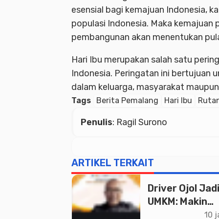
esensial bagi kemajuan Indonesia, k
populasi Indonesia. Maka kemajuan 
pembangunan akan menentukan pula 
Hari Ibu merupakan salah satu pering
Indonesia. Peringatan ini bertujuan 
dalam keluarga, masyarakat maupun
Tags
Berita Pemalang
Hari Ibu
Ruta
Penulis
: Ragil Surono
ARTIKEL TERKAIT
Driver Ojol Jad
UMKM: Makin
Sejahtera ata
10 