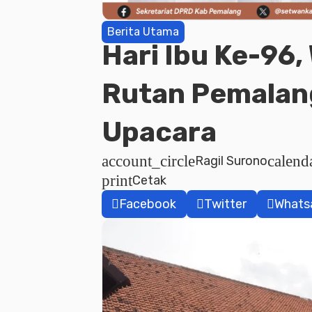
Berita Utama
Hari Ibu Ke-96
Rutan Pemalan
Upacara
account_circle
calen
Ragil Surono
print
Cetak
Facebook
Twitter
Whats