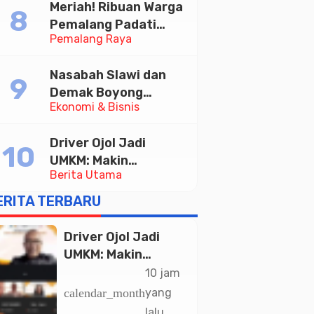
Meriah! Ribuan Warga
Pemalang Padati
Pemalang Raya
Kirab Festival Kamir
2026
Nasabah Slawi dan
Demak Boyong
Ekonomi & Bisnis
Toyota Innova Zenix
Hybrid di Undian
Driver Ojol Jadi
Tabungan Bima Bank
UMKM: Makin
Jateng
Berita Utama
Sejahtera atau
Merana? Ini Temuan
ERITA TERBARU
Diskusi Paramadina
Driver Ojol Jadi
UMKM: Makin
Sejahtera atau
10 jam
Merana? Ini
calendar_month
yang
Temuan Diskusi
lalu