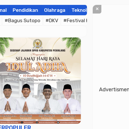
×
nal
Pendidikan
Olahraga
Teknologi
Kolom
Wis
#Bagus Sutopo
#DKV
#Festival Kamir
#Al-Qur’an
Advertisme
ERPOPULER