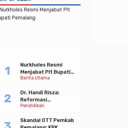
Nurkholes Resmi
Menjabat Plt Bupati
Berita Utama
Pemalang
Dr. Handi Risza:
Reformasi
Pendidikan
Pendidikan Tinggi
yang Bermutu dan
Skandal OTT Pemkab
Terintegrasi Menuju
Pemalang: KPK