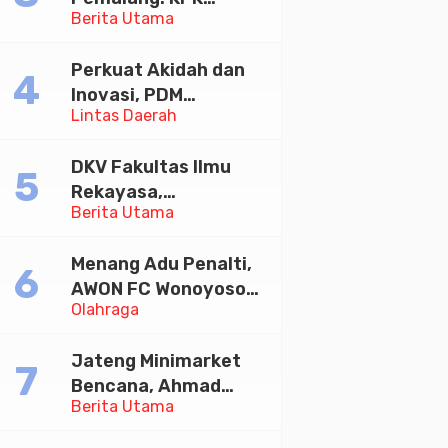
Indonesia Emas 2045
Berita Utama
Tetapkan Bupati
Pemalang dan Oknum
Perkuat Akidah dan
Staf Internal Sebagai
Inovasi, PDM
Tersangka
Lintas Daerah
Banyumas
Pemerasan Rp1,98
Mandatkan Sekolah
Miliar
DKV Fakultas Ilmu
Muhammadiyah Jadi
Rekayasa,
Pilihan Utama Umat
Berita Utama
Universitas
Paramadina Gelar
Menang Adu Penalti,
Diskusi Desain
AWON FC Wonoyoso
Olahraga
Juara Bhayangkara
Cup 2026
Jateng Minimarket
Bencana, Ahmad
Berita Utama
Luthfi Minta PMI Jadi
Garda Depan