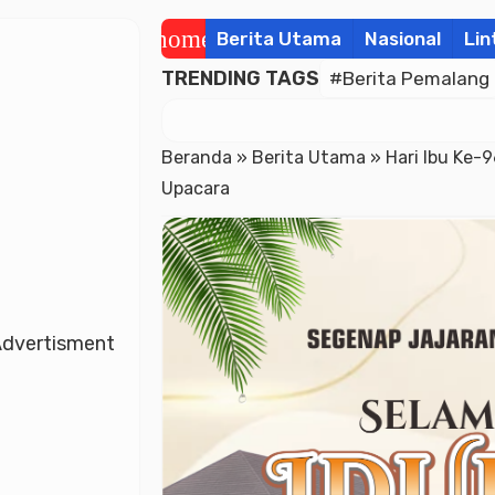
home
Berita Utama
Nasional
Lin
TRENDING TAGS
#Berita Pemalang
Beranda
»
Berita Utama
»
Hari Ibu Ke
Upacara
dvertisment