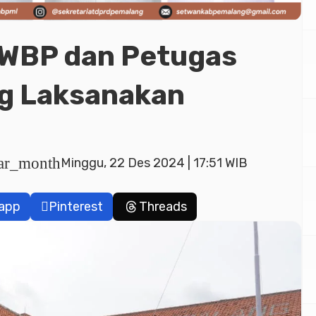
, WBP dan Petugas
g Laksanakan
dar_month
Minggu, 22 Des 2024 | 17:51 WIB
app
Pinterest
Threads