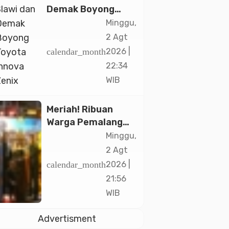
Demak Boyong
Toyota Innova
Minggu,
Zenix Hybrid di
2 Agt
Undian Tabungan
calendar_month
2026 |
Bima Bank Jateng
22:34
WIB
Meriah! Ribuan
Warga Pemalang
Padati Kirab
Minggu,
Festival Kamir
2 Agt
2026
calendar_month
2026 |
21:56
WIB
Advertisment