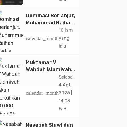
Paramadina
Dominasi Berlanjut,
Muhammad Raihan
Fadila Sabet Emas
10 jam
Kyorugi di Asian
calendar_month
yang
Taekwondo
lalu
Indonesia Open
2026
Muktamar V
Wahdah Islamiyah
Akan Kukuhkan
Selasa,
10.000 Guru Al-
4 Agt
Qur’an di Masjid
calendar_month
2026 |
Istiqlal
14:03
WIB
Nasabah Slawi dan