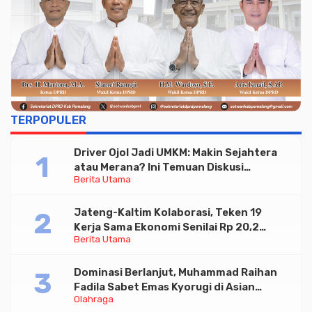
TERPOPULER
Driver Ojol Jadi UMKM: Makin Sejahtera
atau Merana? Ini Temuan Diskusi
Berita Utama
Paramadina
Jateng-Kaltim Kolaborasi, Teken 19
Kerja Sama Ekonomi Senilai Rp 20,2
Berita Utama
Triliun
Dominasi Berlanjut, Muhammad Raihan
Fadila Sabet Emas Kyorugi di Asian
Olahraga
Taekwondo Indonesia Open 2026