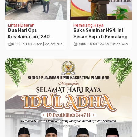
Lintas Daerah
Pemalang Raya
Dua Hari Ops
Buka Seminar HSN, Ini
Keselamatan, 230
Pesan Bupati Pemalang
Pengendara di
calendar_month
calendar_month
Rabu, 4 Feb 2026 | 23:39 WIB
Rabu, 15 Okt 2025 | 16:26 WIB
Pekalongan Kena
Tilang, 165 Lainnya
Ditegur!