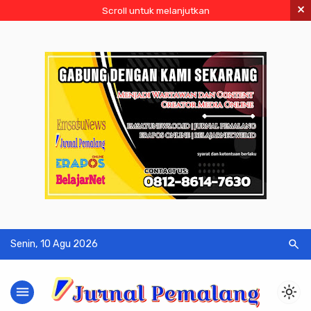
×
Scroll untuk melanjutkan
search
Senin, 10 Agu 2026
menu
light_mode