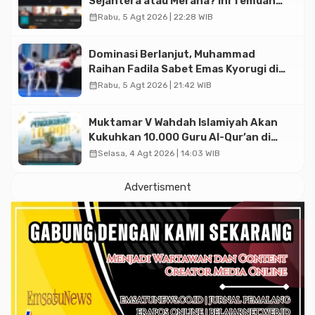
Sejahtera atau Merana? Ini Temuan
Diskusi Paramadina
calendar_month
Rabu, 5 Agt 2026 | 22:28 WIB
Dominasi Berlanjut, Muhammad
Raihan Fadila Sabet Emas Kyorugi di
Asian Taekwondo Indonesia Open
calendar_month
Rabu, 5 Agt 2026 | 21:42 WIB
2026
Muktamar V Wahdah Islamiyah Akan
Kukuhkan 10.000 Guru Al-Qur’an di
Masjid Istiqlal
calendar_month
Selasa, 4 Agt 2026 | 14:03 WIB
Advertisment