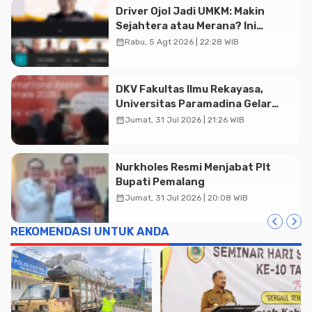
Driver Ojol Jadi UMKM: Makin
Sejahtera atau Merana? Ini
Temuan Diskusi Paramadina
calendar_month
Rabu, 5 Agt 2026 | 22:28 WIB
DKV Fakultas Ilmu Rekayasa,
Universitas Paramadina Gelar
Diskusi Desain
calendar_month
Jumat, 31 Jul 2026 | 21:26 WIB
Nurkholes Resmi Menjabat Plt
Bupati Pemalang
calendar_month
Jumat, 31 Jul 2026 | 20:08 WIB
REKOMENDASI UNTUK ANDA