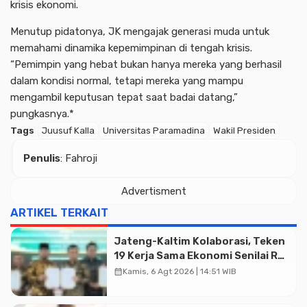
krisis ekonomi.
Menutup pidatonya, JK mengajak generasi muda untuk
memahami dinamika kepemimpinan di tengah krisis.
“Pemimpin yang hebat bukan hanya mereka yang berhasil
dalam kondisi normal, tetapi mereka yang mampu
mengambil keputusan tepat saat badai datang,”
pungkasnya.*
Tags
Juusuf Kalla
Universitas Paramadina
Wakil Presiden
Penulis
: Fahroji
Advertisment
Advertisment
ARTIKEL TERKAIT
Jateng-Kaltim Kolaborasi, Teken
19 Kerja Sama Ekonomi Senilai Rp
20,2 Triliun
calendar_month
Kamis, 6 Agt 2026 | 14:51 WIB