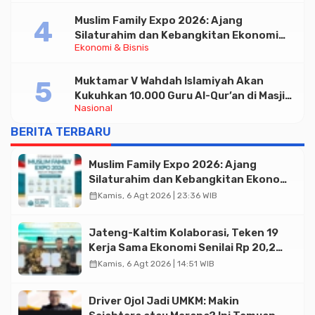
Muslim Family Expo 2026: Ajang
Silaturahim dan Kebangkitan Ekonomi
Ekonomi & Bisnis
Halal di Jakarta
Muktamar V Wahdah Islamiyah Akan
Kukuhkan 10.000 Guru Al-Qur’an di Masjid
Nasional
Istiqlal
BERITA TERBARU
Muslim Family Expo 2026: Ajang
Silaturahim dan Kebangkitan Ekonomi
Halal di Jakarta
calendar_month
Kamis, 6 Agt 2026 | 23:36 WIB
Jateng-Kaltim Kolaborasi, Teken 19
Kerja Sama Ekonomi Senilai Rp 20,2
Triliun
calendar_month
Kamis, 6 Agt 2026 | 14:51 WIB
Driver Ojol Jadi UMKM: Makin