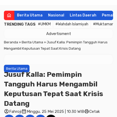
home
Berita Utama
Nasional
Lintas Daerah
Pemala
TRENDING TAGS
#UMKM
#Wahdah Islamiyah
#Muktamar
Advertisment
Beranda
»
Berita Utama
»
Jusuf Kalla: Pemimpin Tangguh Harus
Mengambil Keputusan Tepat Saat Krisis Datang
Berita Utama
Jusuf Kalla: Pemimpin
Tangguh Harus Mengambil
Keputusan Tepat Saat Krisis
Datang
account_circle
calendar_month
print
Fahroji
Minggu, 25 Mei 2025 | 10:30 WIB
Cetak