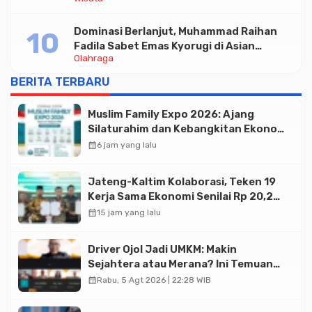
Wisata serta UMKM Lokal
Dominasi Berlanjut, Muhammad Raihan
Fadila Sabet Emas Kyorugi di Asian
Olahraga
Taekwondo Indonesia Open 2026
BERITA TERBARU
Muslim Family Expo 2026: Ajang
Silaturahim dan Kebangkitan Ekonomi
Halal di Jakarta
calendar_month
6 jam yang lalu
Jateng-Kaltim Kolaborasi, Teken 19
Kerja Sama Ekonomi Senilai Rp 20,2
Triliun
calendar_month
15 jam yang lalu
Driver Ojol Jadi UMKM: Makin
Sejahtera atau Merana? Ini Temuan
Diskusi Paramadina
calendar_month
Rabu, 5 Agt 2026 | 22:28 WIB