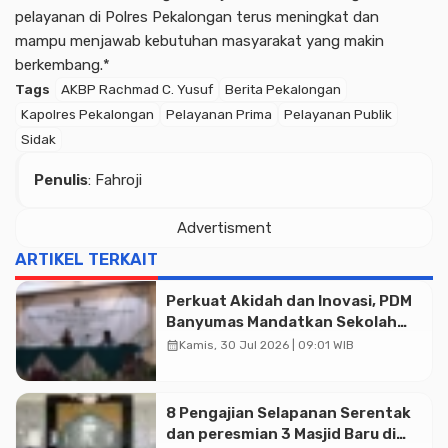
pelayanan di Polres Pekalongan terus meningkat dan
mampu menjawab kebutuhan masyarakat yang makin
berkembang.*
Tags
AKBP Rachmad C. Yusuf
Berita Pekalongan
Kapolres Pekalongan
Pelayanan Prima
Pelayanan Publik
Sidak
Penulis
: Fahroji
Advertisment
ARTIKEL TERKAIT
Perkuat Akidah dan Inovasi, PDM
Banyumas Mandatkan Sekolah
Muhammadiyah Jadi Pilihan
calendar_month
Kamis, 30 Jul 2026 | 09:01 WIB
Utama Umat
8 Pengajian Selapanan Serentak
dan peresmian 3 Masjid Baru di