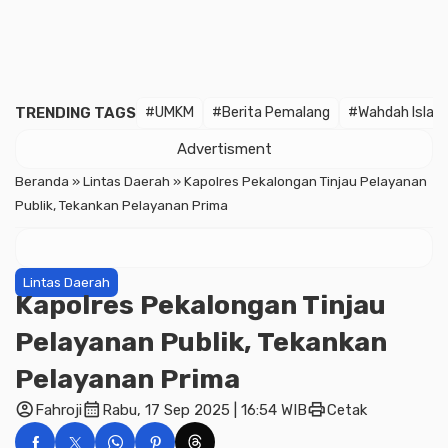
TRENDING TAGS
#UMKM
#Berita Pemalang
#Wahdah Islam
Advertisment
Beranda
»
Lintas Daerah
»
Kapolres Pekalongan Tinjau Pelayanan
Publik, Tekankan Pelayanan Prima
Lintas Daerah
Kapolres Pekalongan Tinjau
Pelayanan Publik, Tekankan
Pelayanan Prima
account_circle
calendar_month
print
Fahroji
Rabu, 17 Sep 2025 | 16:54 WIB
Cetak