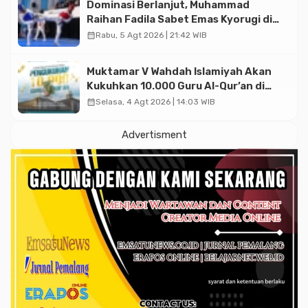
Dominasi Berlanjut, Muhammad
Raihan Fadila Sabet Emas Kyorugi di
Asian Taekwondo Indonesia Open
calendar_month
Rabu, 5 Agt 2026 | 21:42 WIB
2026
Muktamar V Wahdah Islamiyah Akan
Kukuhkan 10.000 Guru Al-Qur’an di
Masjid Istiqlal
calendar_month
Selasa, 4 Agt 2026 | 14:03 WIB
Advertisment