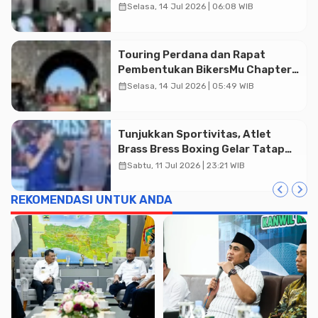
Banyumas
calendar_month
Selasa, 14 Jul 2026 | 06:08 WIB
Advertisment
Touring Perdana dan Rapat
Pembentukan BikersMu Chapter
Temanggung Korwil Jateng :
calendar_month
Selasa, 14 Jul 2026 | 05:49 WIB
Dakwah di Atas Roda
Tunjukkan Sportivitas, Atlet
Brass Bress Boxing Gelar Tatap
Muka Resmi di Kajen
calendar_month
Sabtu, 11 Jul 2026 | 23:21 WIB
REKOMENDASI UNTUK ANDA