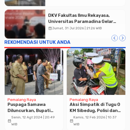
DKV Fakultas Ilmu Rekayasa,
Universitas Paramadina Gelar
Diskusi Desain
calendar_month
Jumat, 31 Jul 2026 | 21:26 WIB
REKOMENDASI UNTUK ANDA
Pemalang Raya
Pemalang Raya
Puspaga Samawa
Aksi Simpatik di Tugu 0
Diluncurkan, Bupati
KM Sibedug, Polisi dan
Pemalang Berharap
Dishub Bagi-bagi Helm
Senin, 12 Agt 2024 | 20:49
Kamis, 12 Feb 2026 | 10:37
calendar_month
calendar_month
Bisa Mampu
Gratis bagi Pengendara
WIB
WIB
Optimalisasi
Tertib