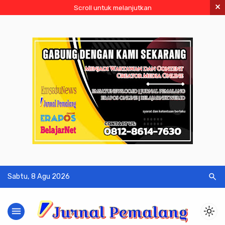
×
Scroll untuk melanjutkan
search
Sabtu, 8 Agu 2026
menu
light_mode