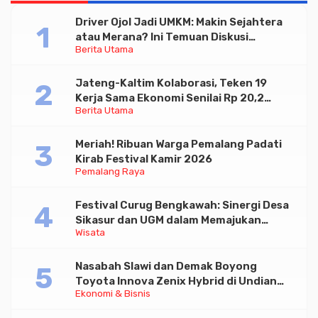
Driver Ojol Jadi UMKM: Makin Sejahtera
atau Merana? Ini Temuan Diskusi
Berita Utama
Paramadina
Jateng-Kaltim Kolaborasi, Teken 19
Kerja Sama Ekonomi Senilai Rp 20,2
Berita Utama
Triliun
Meriah! Ribuan Warga Pemalang Padati
Kirab Festival Kamir 2026
Pemalang Raya
Festival Curug Bengkawah: Sinergi Desa
Sikasur dan UGM dalam Memajukan
Wisata
Wisata serta UMKM Lokal
Nasabah Slawi dan Demak Boyong
Toyota Innova Zenix Hybrid di Undian
Ekonomi & Bisnis
Tabungan Bima Bank Jateng