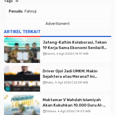
Tags
IIF
Penulis
: Fahroji
Advertisment
Advertisment
ARTIKEL TERKAIT
Jateng-Kaltim Kolaborasi, Teken
19 Kerja Sama Ekonomi Senilai Rp
20,2 Triliun
calendar_month
Kamis, 6 Agt 2026 | 14:51 WIB
Driver Ojol Jadi UMKM: Makin
Sejahtera atau Merana? Ini
Temuan Diskusi Paramadina
calendar_month
Rabu, 5 Agt 2026 | 22:28 WIB
Muktamar V Wahdah Islamiyah
Akan Kukuhkan 10.000 Guru Al-
Qur’an di Masjid Istiqlal
calendar_month
Selasa, 4 Agt 2026 | 14:03 WIB