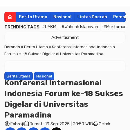
home
Berita Utama
Nasional
Lintas Daerah
Pemala
TRENDING TAGS
#UMKM
#Wahdah Islamiyah
#Muktamar
Advertisment
Beranda
»
Berita Utama
»
Konferensi Internasional Indonesia
Forum ke-18 Sukses Digelar di Universitas Paramadina
Berita Utama
Nasional
Konferensi Internasional
Indonesia Forum ke-18 Sukses
Digelar di Universitas
Paramadina
account_circle
calendar_month
print
Fahroji
Jumat, 19 Sep 2025 | 20:50 WIB
Cetak