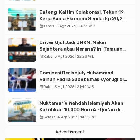
Jateng-Kaltim Kolaborasi, Teken 19
Kerja Sama Ekonomi Senilai Rp 20,2
Triliun
calendar_month
Kamis, 6 Agt 2026 | 14:51 WIB
Driver Ojol Jadi UMKM: Makin
Sejahtera atau Merana? Ini Temuan
Diskusi Paramadina
calendar_month
Rabu, 5 Agt 2026 | 22:28 WIB
Dominasi Berlanjut, Muhammad
Raihan Fadila Sabet Emas Kyorugi di
Asian Taekwondo Indonesia Open
calendar_month
Rabu, 5 Agt 2026 | 21:42 WIB
2026
Muktamar V Wahdah Islamiyah Akan
Kukuhkan 10.000 Guru Al-Qur’an di
Masjid Istiqlal
calendar_month
Selasa, 4 Agt 2026 | 14:03 WIB
Advertisment