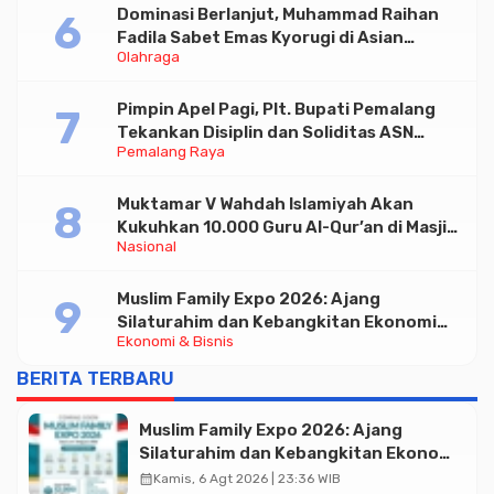
Dominasi Berlanjut, Muhammad Raihan
Fadila Sabet Emas Kyorugi di Asian
Olahraga
Taekwondo Indonesia Open 2026
Pimpin Apel Pagi, Plt. Bupati Pemalang
Tekankan Disiplin dan Soliditas ASN
Pemalang Raya
untuk Pelayanan Publik
Muktamar V Wahdah Islamiyah Akan
Kukuhkan 10.000 Guru Al-Qur’an di Masjid
Nasional
Istiqlal
Muslim Family Expo 2026: Ajang
Silaturahim dan Kebangkitan Ekonomi
Ekonomi & Bisnis
Halal di Jakarta
BERITA TERBARU
Muslim Family Expo 2026: Ajang
Silaturahim dan Kebangkitan Ekonomi
Halal di Jakarta
calendar_month
Kamis, 6 Agt 2026 | 23:36 WIB