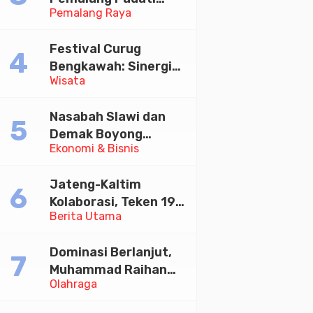
Pemalang Raya
Kirab Festival Kamir
2026
Festival Curug
Bengkawah: Sinergi
Wisata
Desa Sikasur dan
UGM dalam
Nasabah Slawi dan
Memajukan Wisata
Demak Boyong
serta UMKM Lokal
Ekonomi & Bisnis
Toyota Innova Zenix
Hybrid di Undian
Jateng-Kaltim
Tabungan Bima Bank
Kolaborasi, Teken 19
Jateng
Berita Utama
Kerja Sama Ekonomi
Senilai Rp 20,2 Triliun
Dominasi Berlanjut,
Muhammad Raihan
Olahraga
Fadila Sabet Emas
Kyorugi di Asian