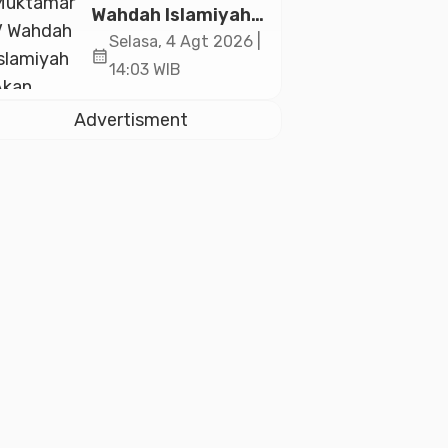
2026
Wahdah Islamiyah
Akan Kukuhkan
Selasa, 4 Agt 2026 |
calendar_month
10.000 Guru Al-
14:03 WIB
Qur’an di Masjid
Istiqlal
Advertisment