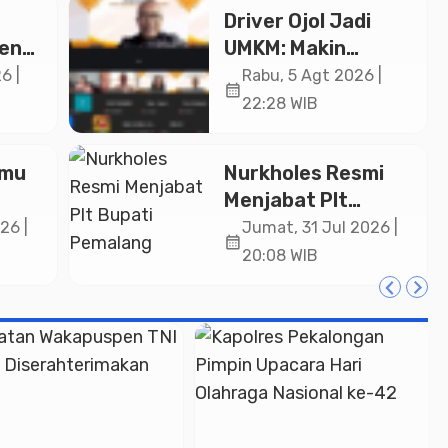
Driver Ojol Jadi
ken
UMKM: Makin
Sejahtera atau
6 |
Rabu, 5 Agt 2026 |
calendar_month
i Rp
Merana? Ini
22:28 WIB
Temuan Diskusi
Paramadina
lmu
Nurkholes Resmi
Menjabat Plt
Bupati Pemalang
26 |
Jumat, 31 Jul 2026 |
calendar_month
lar
20:08 WIB