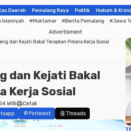
tas Daerah
Pemalang Raya
Politik
Hukum & Krimi
Islamiyah
#Muktamar
#Berita Pemalang
#Jawa T
Advertisment
ng dan Kejati Bakal Terapkan Pidana Kerja Sosial
 dan Kejati Bakal
 Kerja Sosial
print
:54 WIB
Cetak
tsapp
Pinterest
Threads
T