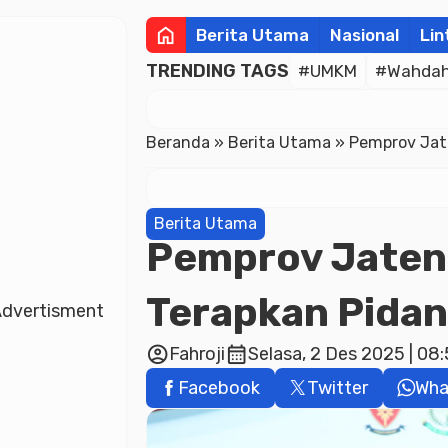
home
Berita Utama
Nasional
Lin
TRENDING TAGS
#UMKM
#Wahdah 
Beranda
»
Berita Utama
»
Pemprov Jate
Berita Utama
Pemprov Jateng
Terapkan Pidana
dvertisment
account_circle
calendar_month
Fahroji
Selasa, 2 Des 2025 | 08
Facebook
Twitter
Wha