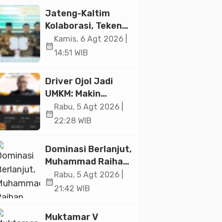
Jakarta
Jateng-Kaltim
Kolaborasi, Teken
19 Kerja Sama
Kamis, 6 Agt 2026 |
calendar_month
Ekonomi Senilai Rp
14:51 WIB
20,2 Triliun
Driver Ojol Jadi
UMKM: Makin
Sejahtera atau
Rabu, 5 Agt 2026 |
calendar_month
Merana? Ini
22:28 WIB
Temuan Diskusi
Paramadina
Dominasi Berlanjut,
Muhammad Raihan
Fadila Sabet Emas
Rabu, 5 Agt 2026 |
calendar_month
Kyorugi di Asian
21:42 WIB
Taekwondo
Indonesia Open
Muktamar V