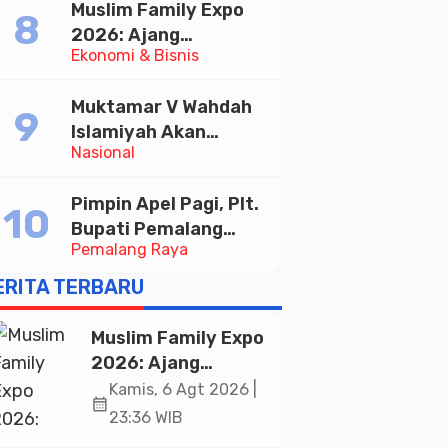
Muslim Family Expo
Taekwondo Indonesia
2026: Ajang
Open 2026
Ekonomi & Bisnis
Silaturahim dan
Kebangkitan Ekonomi
Muktamar V Wahdah
Halal di Jakarta
Islamiyah Akan
Nasional
Kukuhkan 10.000
Guru Al-Qur’an di
Pimpin Apel Pagi, Plt.
Masjid Istiqlal
Bupati Pemalang
Pemalang Raya
Tekankan Disiplin dan
Soliditas ASN untuk
ERITA TERBARU
Pelayanan Publik
Muslim Family Expo
2026: Ajang
Silaturahim dan
Kamis, 6 Agt 2026 |
calendar_month
Kebangkitan
23:36 WIB
Ekonomi Halal di