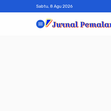
Sabtu, 8 Agu 2026
menu