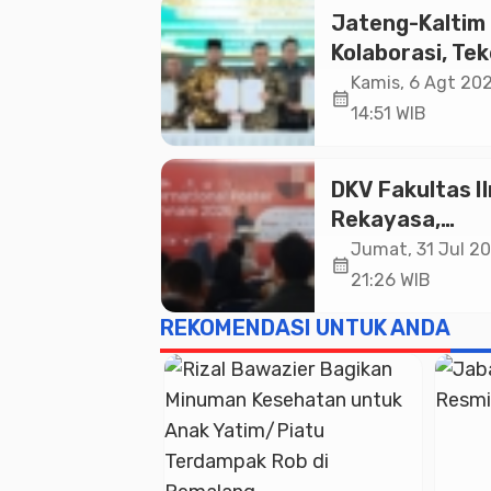
Jateng-Kaltim
Kolaborasi, Te
19 Kerja Sama
Kamis, 6 Agt 202
calendar_month
Ekonomi Senila
14:51 WIB
20,2 Triliun
DKV Fakultas I
Rekayasa,
Universitas
Jumat, 31 Jul 20
calendar_month
Paramadina Ge
21:26 WIB
Diskusi Desain
REKOMENDASI UNTUK ANDA