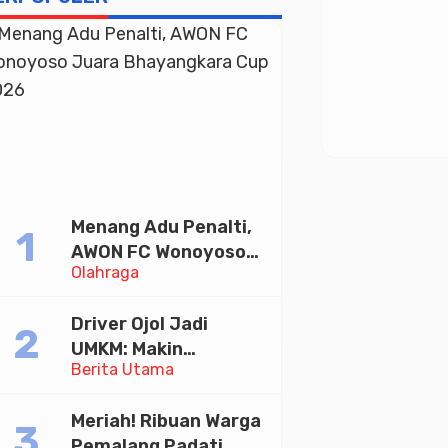
Menang Adu Penalti,
AWON FC Wonoyoso
Olahraga
Juara Bhayangkara
Cup 2026
Driver Ojol Jadi
UMKM: Makin
Berita Utama
Sejahtera atau
Merana? Ini Temuan
Meriah! Ribuan Warga
Diskusi Paramadina
Pemalang Padati