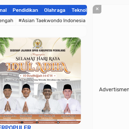
×
nal
Pendidikan
Olahraga
Teknologi
Kolom
Wis
engah
#Asian Taekwondo Indonesia Open Championsh
Advertisme
ERPOPULER