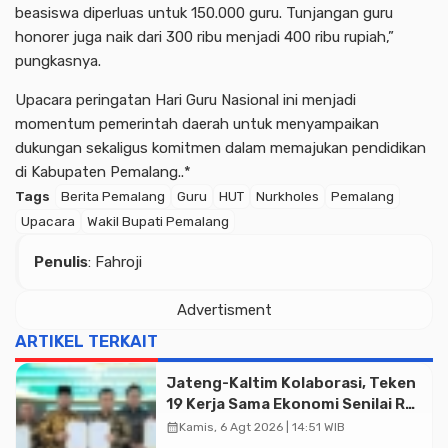
beasiswa diperluas untuk 150.000 guru. Tunjangan guru
honorer juga naik dari 300 ribu menjadi 400 ribu rupiah,”
pungkasnya.
Upacara peringatan Hari Guru Nasional ini menjadi
momentum pemerintah daerah untuk menyampaikan
dukungan sekaligus komitmen dalam memajukan pendidikan
di Kabupaten Pemalang..*
Tags
Berita Pemalang
Guru
HUT
Nurkholes
Pemalang
Upacara
Wakil Bupati Pemalang
Penulis
: Fahroji
Advertisment
ARTIKEL TERKAIT
Jateng-Kaltim Kolaborasi, Teken
19 Kerja Sama Ekonomi Senilai Rp
20,2 Triliun
calendar_month
Kamis, 6 Agt 2026 | 14:51 WIB