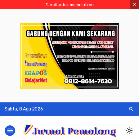
×
Scroll untuk melanjutkan
search
Sabtu, 8 Agu 2026
menu
light_mode