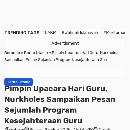
TRENDING TAGS
#UMKM
#Wahdah Islamiyah
#Muktamar
Advertisment
Beranda
»
Berita Utama
»
Pimpin Upacara Hari Guru, Nurkholes
Sampaikan Pesan Sejumlah Program Kesejahteraan Guru
Berita Utama
Pimpin Upacara Hari Guru,
Nurkholes Sampaikan Pesan
Sejumlah Program
Kesejahteraan Guru
account_circle
calendar_month
print
Fahroji
Selasa, 25 Nov 2025 | 16:33 WIB
Cetak