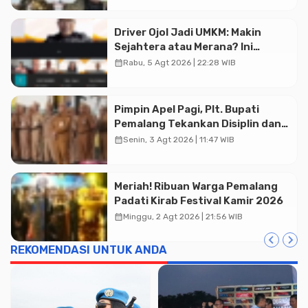
Advertisment
Driver Ojol Jadi UMKM: Makin
Sejahtera atau Merana? Ini
Temuan Diskusi Paramadina
calendar_month
Rabu, 5 Agt 2026 | 22:28 WIB
Pimpin Apel Pagi, Plt. Bupati
Pemalang Tekankan Disiplin dan
Soliditas ASN untuk Pelayanan
calendar_month
Senin, 3 Agt 2026 | 11:47 WIB
Publik
Meriah! Ribuan Warga Pemalang
Padati Kirab Festival Kamir 2026
calendar_month
Minggu, 2 Agt 2026 | 21:56 WIB
REKOMENDASI UNTUK ANDA