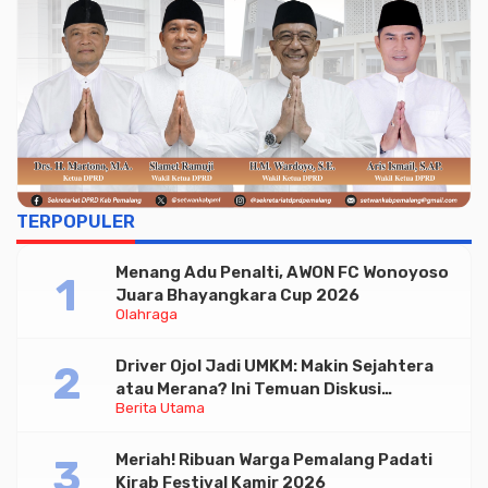
TERPOPULER
Menang Adu Penalti, AWON FC Wonoyoso
Juara Bhayangkara Cup 2026
Olahraga
Driver Ojol Jadi UMKM: Makin Sejahtera
atau Merana? Ini Temuan Diskusi
Berita Utama
Paramadina
Meriah! Ribuan Warga Pemalang Padati
Kirab Festival Kamir 2026