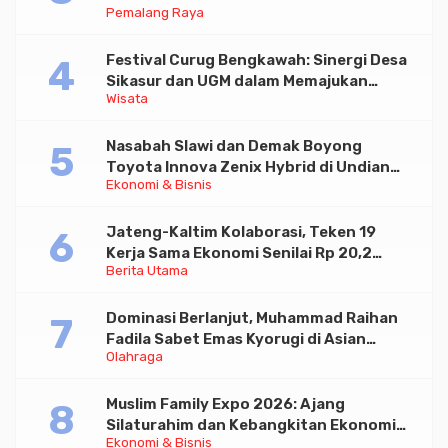
Pemalang Raya
Festival Curug Bengkawah: Sinergi Desa
Sikasur dan UGM dalam Memajukan
Wisata
Wisata serta UMKM Lokal
Nasabah Slawi dan Demak Boyong
Toyota Innova Zenix Hybrid di Undian
Ekonomi & Bisnis
Tabungan Bima Bank Jateng
Jateng-Kaltim Kolaborasi, Teken 19
Kerja Sama Ekonomi Senilai Rp 20,2
Berita Utama
Triliun
Dominasi Berlanjut, Muhammad Raihan
Fadila Sabet Emas Kyorugi di Asian
Olahraga
Taekwondo Indonesia Open 2026
Muslim Family Expo 2026: Ajang
Silaturahim dan Kebangkitan Ekonomi
Ekonomi & Bisnis
Halal di Jakarta