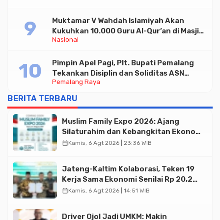
Muktamar V Wahdah Islamiyah Akan
Kukuhkan 10.000 Guru Al-Qur’an di Masjid
Nasional
Istiqlal
Pimpin Apel Pagi, Plt. Bupati Pemalang
Tekankan Disiplin dan Soliditas ASN
Pemalang Raya
untuk Pelayanan Publik
BERITA TERBARU
Muslim Family Expo 2026: Ajang
Silaturahim dan Kebangkitan Ekonomi
Halal di Jakarta
calendar_month
Kamis, 6 Agt 2026 | 23:36 WIB
Jateng-Kaltim Kolaborasi, Teken 19
Kerja Sama Ekonomi Senilai Rp 20,2
Triliun
calendar_month
Kamis, 6 Agt 2026 | 14:51 WIB
Driver Ojol Jadi UMKM: Makin