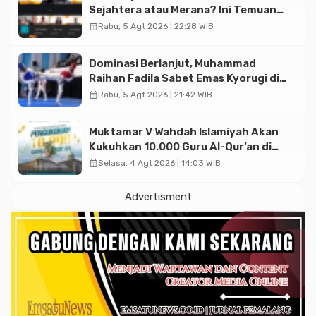
Sejahtera atau Merana? Ini Temuan
Diskusi Paramadina
calendar_month
Rabu, 5 Agt 2026 | 22:28 WIB
Dominasi Berlanjut, Muhammad
Raihan Fadila Sabet Emas Kyorugi di
Asian Taekwondo Indonesia Open
calendar_month
Rabu, 5 Agt 2026 | 21:42 WIB
2026
Muktamar V Wahdah Islamiyah Akan
Kukuhkan 10.000 Guru Al-Qur’an di
Masjid Istiqlal
calendar_month
Selasa, 4 Agt 2026 | 14:03 WIB
Advertisment