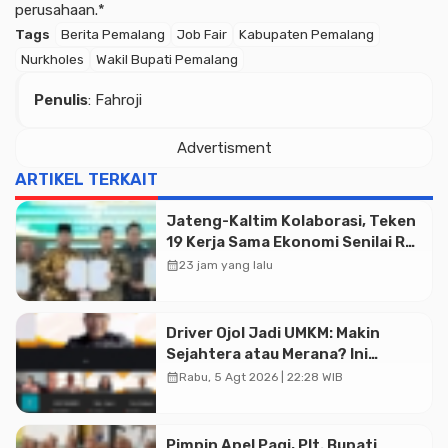
perusahaan.*
Tags
Berita Pemalang
Job Fair
Kabupaten Pemalang
Nurkholes
Wakil Bupati Pemalang
Penulis
: Fahroji
Advertisment
ARTIKEL TERKAIT
Jateng-Kaltim Kolaborasi, Teken
19 Kerja Sama Ekonomi Senilai Rp
20,2 Triliun
calendar_month
23 jam yang lalu
Driver Ojol Jadi UMKM: Makin
Sejahtera atau Merana? Ini
Temuan Diskusi Paramadina
calendar_month
Rabu, 5 Agt 2026 | 22:28 WIB
Advertisment
Pimpin Apel Pagi, Plt. Bupati