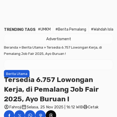
TRENDING TAGS
#UMKM
#Berita Pemalang
#Wahdah Islam
Advertisment
Beranda
»
Berita Utama
»
Tersedia 6.757 Lowongan Kerja, di
Pemalang Job Fair 2025, Ayo Buruan !
Berita Utama
Tersedia 6.757 Lowongan
Kerja, di Pemalang Job Fair
2025, Ayo Buruan !
account_circle
calendar_month
print
Fahroji
Selasa, 25 Nov 2025 | 16:12 WIB
Cetak