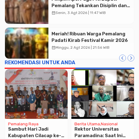
Pemalang Tekankan Disiplin dan
Soliditas ASN untuk Pelayanan
calendar_month
Senin, 3 Agt 2026 | 11:47 WIB
Publik
Meriah! Ribuan Warga Pemalang
Padati Kirab Festival Kamir 2026
calendar_month
Minggu, 2 Agt 2026 | 21:56 WIB
REKOMENDASI UNTUK ANDA
Pemalang Raya
Berita Utama
Nasional
Sambut Hari Jadi
Rektor Universitas
Kabupaten Cilacap ke-
Paramadina: Saat Ini