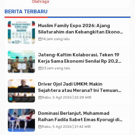
Olahraga
Taekwondo Indonesia Open 2026
BERITA TERBARU
Muslim Family Expo 2026: Ajang
Silaturahim dan Kebangkitan Ekonomi
Halal di Jakarta
calendar_month
14 jam yang lalu
Jateng-Kaltim Kolaborasi, Teken 19
Kerja Sama Ekonomi Senilai Rp 20,2
Triliun
calendar_month
23 jam yang lalu
Driver Ojol Jadi UMKM: Makin
Sejahtera atau Merana? Ini Temuan
Diskusi Paramadina
calendar_month
Rabu, 5 Agt 2026 | 22:28 WIB
Dominasi Berlanjut, Muhammad
Raihan Fadila Sabet Emas Kyorugi di
Asian Taekwondo Indonesia Open
calendar_month
Rabu, 5 Agt 2026 | 21:42 WIB
2026