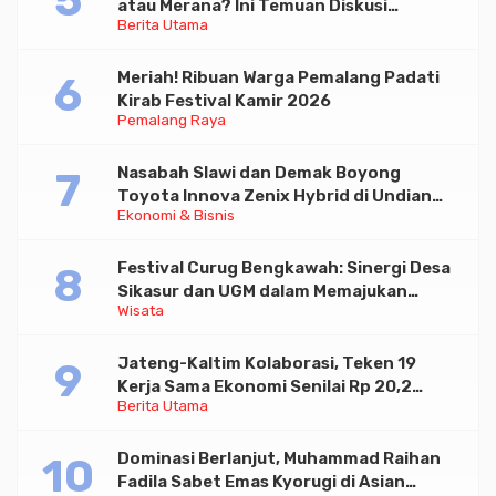
atau Merana? Ini Temuan Diskusi
Berita Utama
Paramadina
Meriah! Ribuan Warga Pemalang Padati
Kirab Festival Kamir 2026
Pemalang Raya
Nasabah Slawi dan Demak Boyong
Toyota Innova Zenix Hybrid di Undian
Ekonomi & Bisnis
Tabungan Bima Bank Jateng
Festival Curug Bengkawah: Sinergi Desa
Sikasur dan UGM dalam Memajukan
Wisata
Wisata serta UMKM Lokal
Jateng-Kaltim Kolaborasi, Teken 19
Kerja Sama Ekonomi Senilai Rp 20,2
Berita Utama
Triliun
Dominasi Berlanjut, Muhammad Raihan
Fadila Sabet Emas Kyorugi di Asian