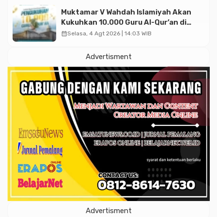
Muktamar V Wahdah Islamiyah Akan
Kukuhkan 10.000 Guru Al-Qur’an di
Masjid Istiqlal
calendar_month
Selasa, 4 Agt 2026 | 14:03 WIB
Advertisment
Advertisment