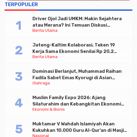
TERPOPULER
Driver Ojol Jadi UMKM: Makin Sejahtera
atau Merana? Ini Temuan Diskusi
Berita Utama
Paramadina
Jateng-Kaltim Kolaborasi, Teken 19
Kerja Sama Ekonomi Senilai Rp 20,2
Berita Utama
Triliun
Dominasi Berlanjut, Muhammad Raihan
Fadila Sabet Emas Kyorugi di Asian
Olahraga
Taekwondo Indonesia Open 2026
Muslim Family Expo 2026: Ajang
Silaturahim dan Kebangkitan Ekonomi
Ekonomi & Bisnis
Halal di Jakarta
Muktamar V Wahdah Islamiyah Akan
Kukuhkan 10.000 Guru Al-Qur’an di Masjid
Nasional
Istiqlal