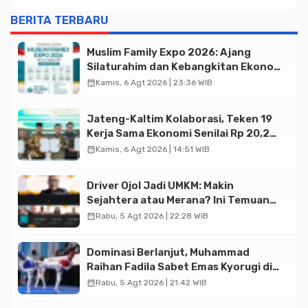
BERITA TERBARU
Muslim Family Expo 2026: Ajang
Silaturahim dan Kebangkitan Ekonomi
Halal di Jakarta
calendar_month
Kamis, 6 Agt 2026 | 23:36 WIB
Jateng-Kaltim Kolaborasi, Teken 19
Kerja Sama Ekonomi Senilai Rp 20,2
Triliun
calendar_month
Kamis, 6 Agt 2026 | 14:51 WIB
Driver Ojol Jadi UMKM: Makin
Sejahtera atau Merana? Ini Temuan
Diskusi Paramadina
calendar_month
Rabu, 5 Agt 2026 | 22:28 WIB
Dominasi Berlanjut, Muhammad
Raihan Fadila Sabet Emas Kyorugi di
Asian Taekwondo Indonesia Open
calendar_month
Rabu, 5 Agt 2026 | 21:42 WIB
2026