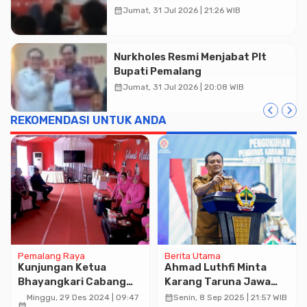
Diskusi Desain
calendar_month
Jumat, 31 Jul 2026 | 21:26 WIB
Nurkholes Resmi Menjabat Plt
Bupati Pemalang
calendar_month
Jumat, 31 Jul 2026 | 20:08 WIB
REKOMENDASI UNTUK ANDA
Pemalang Raya
Berita Utama
Kunjungan Ketua
Ahmad Luthfi Minta
Bhayangkari Cabang
Karang Taruna Jawa
Pekalongan di Pos
Tengah Kawal
calendar_month
Minggu, 29 Des 2024 | 09:47
Senin, 8 Sep 2025 | 21:57 WIB
calendar_month