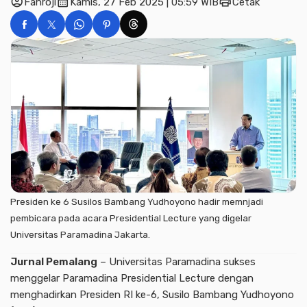
account_circle
calendar_month
print
Fahroji
Kamis, 27 Feb 2025 | 05:59 WIB
Cetak
Presiden ke 6 Susilos Bambang Yudhoyono hadir memnjadi
pembicara pada acara Presidential Lecture yang digelar
Universitas Paramadina Jakarta.
Jurnal Pemalang
– Universitas Paramadina sukses
menggelar Paramadina Presidential Lecture dengan
menghadirkan Presiden RI ke-6, Susilo Bambang Yudhoyono