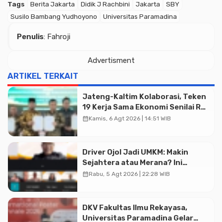
Tags
Berita Jakarta
Didik J Rachbini
Jakarta
SBY
Susilo Bambang Yudhoyono
Universitas Paramadina
Penulis
: Fahroji
Advertisment
ARTIKEL TERKAIT
Jateng-Kaltim Kolaborasi, Teken
19 Kerja Sama Ekonomi Senilai Rp
20,2 Triliun
calendar_month
Kamis, 6 Agt 2026 | 14:51 WIB
Driver Ojol Jadi UMKM: Makin
Sejahtera atau Merana? Ini
Temuan Diskusi Paramadina
calendar_month
Rabu, 5 Agt 2026 | 22:28 WIB
DKV Fakultas Ilmu Rekayasa,
Universitas Paramadina Gelar