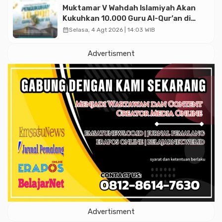
Muktamar V Wahdah Islamiyah Akan
Kukuhkan 10.000 Guru Al-Qur’an di
Masjid Istiqlal
calendar_month
Selasa, 4 Agt 2026 | 14:03 WIB
Advertisment
Advertisment