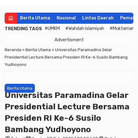
home
Berita Utama
Nasional
Lintas Daerah
Pemala
TRENDING TAGS
#UMKM
#Wahdah Islamiyah
#Muktamar
Advertisment
Beranda
»
Berita Utama
»
Universitas Paramadina Gelar
Presidential Lecture Bersama Presiden RI Ke-6 Susilo Bambang
Yudhoyono
Berita Utama
Universitas Paramadina Gelar
Presidential Lecture Bersama
Presiden RI Ke-6 Susilo
Bambang Yudhoyono