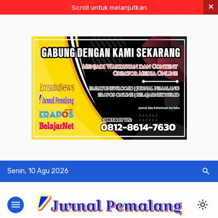
×
Scroll untuk melanjutkan
search
Senin, 10 Agu 2026
menu
light_mode