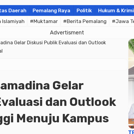
tas Daerah
Pemalang Raya
Politik
Hukum & Krimi
Islamiyah
#Muktamar
#Berita Pemalang
#Jawa T
Advertisment
adina Gelar Diskusi Publik Evaluasi dan Outlook
al
ramadina Gelar
Evaluasi dan Outlook
ggi Menuju Kampus
T