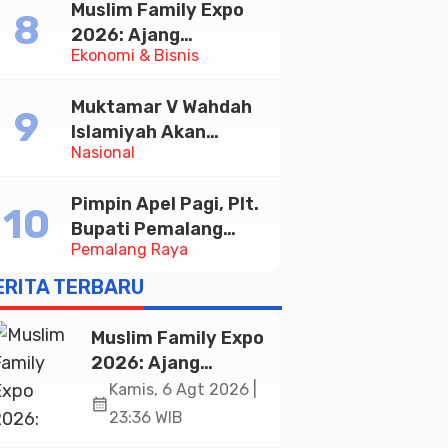
Muslim Family Expo
Taekwondo Indonesia
2026: Ajang
Open 2026
Ekonomi & Bisnis
Silaturahim dan
Kebangkitan Ekonomi
Muktamar V Wahdah
Halal di Jakarta
Islamiyah Akan
Nasional
Kukuhkan 10.000
Guru Al-Qur’an di
Pimpin Apel Pagi, Plt.
Masjid Istiqlal
Bupati Pemalang
Pemalang Raya
Tekankan Disiplin dan
Soliditas ASN untuk
ERITA TERBARU
Pelayanan Publik
Muslim Family Expo
2026: Ajang
Silaturahim dan
Kamis, 6 Agt 2026 |
calendar_month
Kebangkitan
23:36 WIB
Ekonomi Halal di