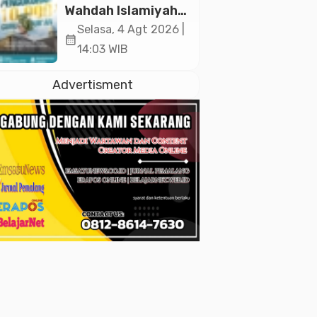
2026
Wahdah Islamiyah
Akan Kukuhkan
Selasa, 4 Agt 2026 |
calendar_month
10.000 Guru Al-
14:03 WIB
Qur’an di Masjid
Istiqlal
Advertisment