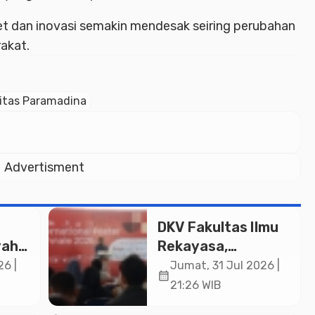
t dan inovasi semakin mendesak seiring perubahan
akat.
itas Paramadina
Advertisment
DKV Fakultas Ilmu
yah
Rekayasa,
n
Universitas
26 |
Jumat, 31 Jul 2026 |
calendar_month
-
Paramadina Gelar
21:26 WIB
d
Diskusi Desain