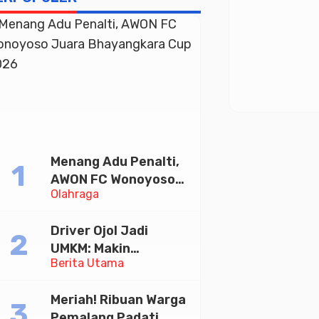
Menang Adu Penalti,
AWON FC Wonoyoso
Olahraga
Juara Bhayangkara
Cup 2026
Driver Ojol Jadi
UMKM: Makin
Berita Utama
Sejahtera atau
Merana? Ini Temuan
Meriah! Ribuan Warga
Diskusi Paramadina
Pemalang Padati