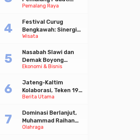
Pemalang Raya
Kirab Festival Kamir
2026
Festival Curug
Bengkawah: Sinergi
Wisata
Desa Sikasur dan
UGM dalam
Nasabah Slawi dan
Memajukan Wisata
Demak Boyong
serta UMKM Lokal
Ekonomi & Bisnis
Toyota Innova Zenix
Hybrid di Undian
Jateng-Kaltim
Tabungan Bima Bank
Kolaborasi, Teken 19
Jateng
Berita Utama
Kerja Sama Ekonomi
Senilai Rp 20,2 Triliun
Dominasi Berlanjut,
Muhammad Raihan
Olahraga
Fadila Sabet Emas
Kyorugi di Asian