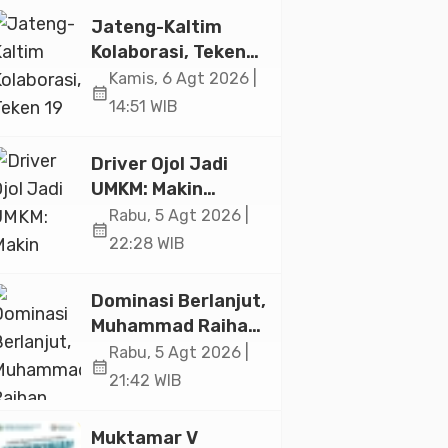
Jakarta
Jateng-Kaltim
Kolaborasi, Teken
19 Kerja Sama
Kamis, 6 Agt 2026 |
calendar_month
Ekonomi Senilai Rp
14:51 WIB
20,2 Triliun
Driver Ojol Jadi
UMKM: Makin
Sejahtera atau
Rabu, 5 Agt 2026 |
calendar_month
Merana? Ini
22:28 WIB
Temuan Diskusi
Paramadina
Dominasi Berlanjut,
Muhammad Raihan
Fadila Sabet Emas
Rabu, 5 Agt 2026 |
calendar_month
Kyorugi di Asian
21:42 WIB
Taekwondo
Indonesia Open
Muktamar V