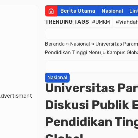
home
Berita Utama
Nasional
Lin
TRENDING TAGS
#UMKM
#Wahdah 
Beranda
»
Nasional
»
Universitas Param
Pendidikan Tinggi Menuju Kampus Glob
Nasional
Universitas Pa
dvertisment
Diskusi Publik 
Pendidikan Tin