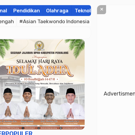
×
nal
Pendidikan
Olahraga
Teknologi
Kolom
Wis
engah
#Asian Taekwondo Indonesia Open Championsh
Advertisme
ERPOPULER