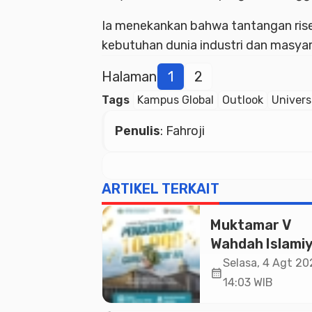
Ia menekankan bahwa tantangan rise
kebutuhan dunia industri dan masyar
Halaman
1
2
Tags
Kampus Global
Outlook
Univers
Penulis
: Fahroji
ARTIKEL TERKAIT
Muktamar V
Wahdah Islami
Akan Kukuhka
Selasa, 4 Agt 20
calendar_month
10.000 Guru Al
14:03 WIB
Qur’an di Masji