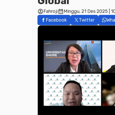
Global
account_circle
calendar_month
Fahroji
Minggu, 21 Des 2025 | 1
Facebook
Twitter
Wha