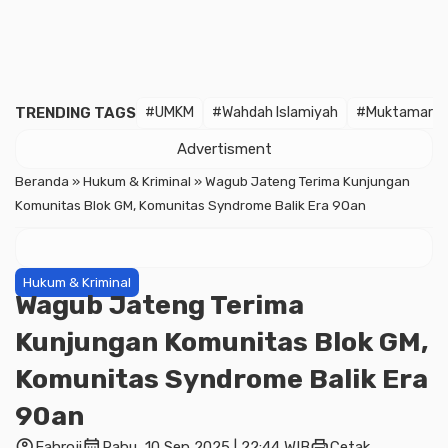
TRENDING TAGS
#UMKM
#Wahdah Islamiyah
#Muktamar
Advertisment
Beranda
»
Hukum & Kriminal
»
Wagub Jateng Terima Kunjungan
Komunitas Blok GM, Komunitas Syndrome Balik Era 90an
Hukum & Kriminal
Wagub Jateng Terima
Kunjungan Komunitas Blok GM,
Komunitas Syndrome Balik Era
90an
account_circle
calendar_month
print
Fahroji
Rabu, 10 Sep 2025 | 22:44 WIB
Cetak