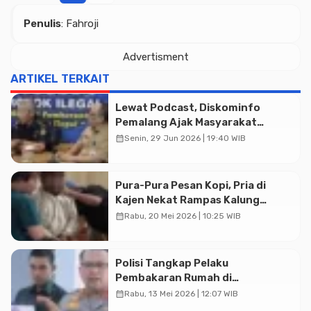
Penulis
: Fahroji
Advertisment
ARTIKEL TERKAIT
Advertisment
Lewat Podcast, Diskominfo
Pemalang Ajak Masyarakat
Bersinergi Gempur Rokok Ilegal
calendar_month
Senin, 29 Jun 2026 | 19:40 WIB
Pura-Pura Pesan Kopi, Pria di
Kajen Nekat Rampas Kalung
Pemilik Warung, Berakhir Diciduk
calendar_month
Rabu, 20 Mei 2026 | 10:25 WIB
Polisi
Polisi Tangkap Pelaku
Pembakaran Rumah di
Karangdadap, Motif Diduga
calendar_month
Rabu, 13 Mei 2026 | 12:07 WIB
Dendam Pribadi