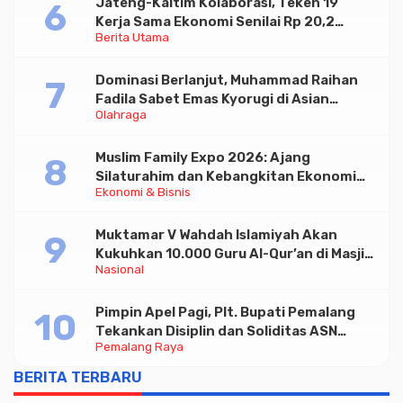
Jateng-Kaltim Kolaborasi, Teken 19
Kerja Sama Ekonomi Senilai Rp 20,2
Berita Utama
Triliun
Dominasi Berlanjut, Muhammad Raihan
Fadila Sabet Emas Kyorugi di Asian
Olahraga
Taekwondo Indonesia Open 2026
Muslim Family Expo 2026: Ajang
Silaturahim dan Kebangkitan Ekonomi
Ekonomi & Bisnis
Halal di Jakarta
Muktamar V Wahdah Islamiyah Akan
Kukuhkan 10.000 Guru Al-Qur’an di Masjid
Nasional
Istiqlal
Pimpin Apel Pagi, Plt. Bupati Pemalang
Tekankan Disiplin dan Soliditas ASN
Pemalang Raya
untuk Pelayanan Publik
BERITA TERBARU