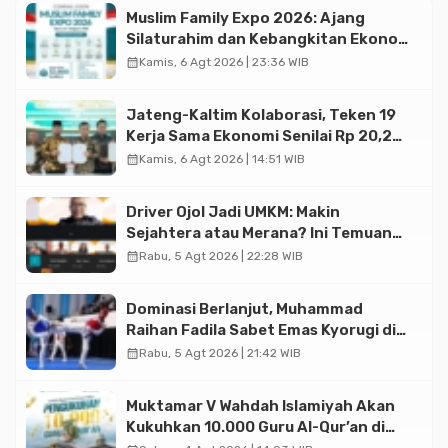
Muslim Family Expo 2026: Ajang
Silaturahim dan Kebangkitan Ekonomi
Halal di Jakarta
calendar_month
Kamis, 6 Agt 2026 | 23:36 WIB
Jateng-Kaltim Kolaborasi, Teken 19
Kerja Sama Ekonomi Senilai Rp 20,2
Triliun
calendar_month
Kamis, 6 Agt 2026 | 14:51 WIB
Driver Ojol Jadi UMKM: Makin
Sejahtera atau Merana? Ini Temuan
Diskusi Paramadina
calendar_month
Rabu, 5 Agt 2026 | 22:28 WIB
Dominasi Berlanjut, Muhammad
Raihan Fadila Sabet Emas Kyorugi di
Asian Taekwondo Indonesia Open
calendar_month
Rabu, 5 Agt 2026 | 21:42 WIB
2026
Muktamar V Wahdah Islamiyah Akan
Kukuhkan 10.000 Guru Al-Qur’an di