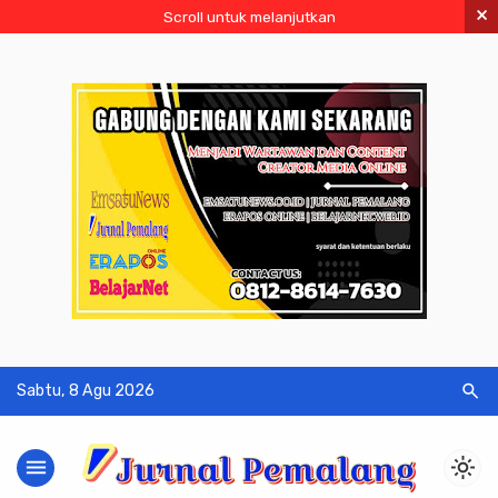
×
Scroll untuk melanjutkan
search
Sabtu, 8 Agu 2026
menu
light_mode