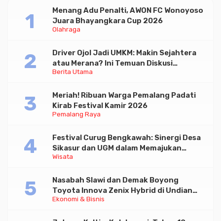
Menang Adu Penalti, AWON FC Wonoyoso
Juara Bhayangkara Cup 2026
Olahraga
Driver Ojol Jadi UMKM: Makin Sejahtera
atau Merana? Ini Temuan Diskusi
Berita Utama
Paramadina
Meriah! Ribuan Warga Pemalang Padati
Kirab Festival Kamir 2026
Pemalang Raya
Festival Curug Bengkawah: Sinergi Desa
Sikasur dan UGM dalam Memajukan
Wisata
Wisata serta UMKM Lokal
Nasabah Slawi dan Demak Boyong
Toyota Innova Zenix Hybrid di Undian
Ekonomi & Bisnis
Tabungan Bima Bank Jateng