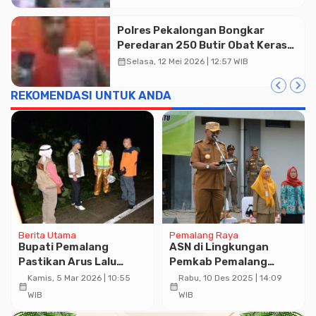
Polres Pekalongan Bongkar
Peredaran 250 Butir Obat Keras
Yarindo di Kedungwuni, Seorang
calendar_month
Selasa, 12 Mei 2026 | 12:57 WIB
Pengedar Ditangkap
REKOMENDASI UNTUK ANDA
Berita Utama
Pemalang Raya
Bupati Pemalang
ASN di Lingkungan
Pastikan Arus Lalu
Pemkab Pemalang
Lintas Bantarbolang–
Diminta Sinkronkan
Kamis, 5 Mar 2026 | 10:55
Rabu, 10 Des 2025 | 14:09
calendar_month
calendar_month
Pemalang Kembali
Data Masing-masing
WIB
WIB
Lancar Pasca Puting