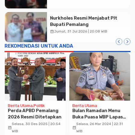
Nurkholes Resmi Menjabat Plt
Bupati Pemalang
calendar_month
Jumat, 31 Jul 2026 | 20:08 WIB
REKOMENDASI UNTUK ANDA
Berita Utama
Politik
Berita Utama
Perda APBD Pemalang
Bulan Ramadan Menu
2026 Resmi Ditetapkan
Buka Puasa WBP Lapas
Kelas IIB Diperhatikan.
Selasa, 30 Des 2025 | 20:54
Selasa, 26 Mar 2024 | 22:31
calendar_month
calendar_month
Kalapas: Ini Sudah
WIB
WIB