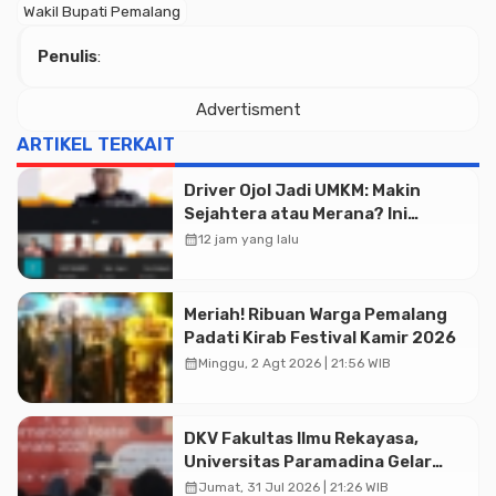
Wakil Bupati Pemalang
Penulis
:
Advertisment
ARTIKEL TERKAIT
Driver Ojol Jadi UMKM: Makin
Sejahtera atau Merana? Ini
Temuan Diskusi Paramadina
calendar_month
12 jam yang lalu
Meriah! Ribuan Warga Pemalang
Padati Kirab Festival Kamir 2026
calendar_month
Minggu, 2 Agt 2026 | 21:56 WIB
DKV Fakultas Ilmu Rekayasa,
Universitas Paramadina Gelar
Diskusi Desain
calendar_month
Jumat, 31 Jul 2026 | 21:26 WIB