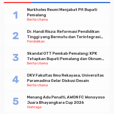
Nurkholes Resmi Menjabat Plt Bupati
Pemalang
Berita Utama
Dr. Handi Risza: Reformasi Pendidikan
Tinggi yang Bermutu dan Terintegrasi
Pendidikan
Menuju Indonesia Emas 2045
Skandal OTT Pemkab Pemalang: KPK
Tetapkan Bupati Pemalang dan Oknum
Berita Utama
Staf Internal Sebagai Tersangka
Pemerasan Rp1,98 Miliar
DKV Fakultas Ilmu Rekayasa, Universitas
Paramadina Gelar Diskusi Desain
Berita Utama
Menang Adu Penalti, AWON FC Wonoyoso
Juara Bhayangkara Cup 2026
Olahraga