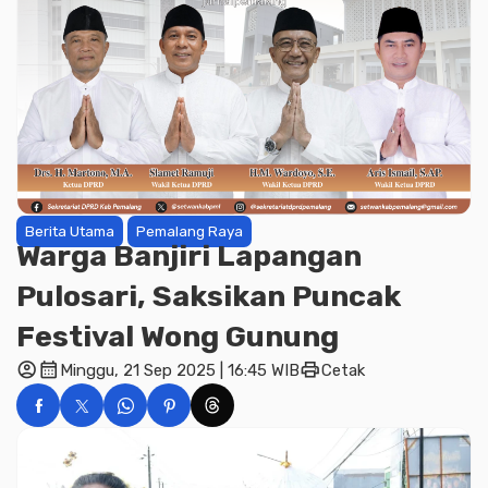
Berita Utama
Pemalang Raya
Warga Banjiri Lapangan
Pulosari, Saksikan Puncak
Festival Wong Gunung
account_circle
calendar_month
print
Minggu, 21 Sep 2025 | 16:45 WIB
Cetak