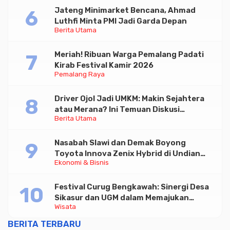
Jateng Minimarket Bencana, Ahmad
Luthfi Minta PMI Jadi Garda Depan
Berita Utama
Meriah! Ribuan Warga Pemalang Padati
Kirab Festival Kamir 2026
Pemalang Raya
Driver Ojol Jadi UMKM: Makin Sejahtera
atau Merana? Ini Temuan Diskusi
Berita Utama
Paramadina
Nasabah Slawi dan Demak Boyong
Toyota Innova Zenix Hybrid di Undian
Ekonomi & Bisnis
Tabungan Bima Bank Jateng
Festival Curug Bengkawah: Sinergi Desa
Sikasur dan UGM dalam Memajukan
Wisata
Wisata serta UMKM Lokal
BERITA TERBARU