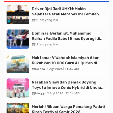
Driver Ojol Jadi UMKM: Makin
Sejahtera atau Merana? Ini Temuan
Diskusi Paramadina
calendar_month
12 jam yang lalu
Dominasi Berlanjut, Muhammad
Raihan Fadila Sabet Emas Kyorugi di
Asian Taekwondo Indonesia Open
calendar_month
12 jam yang lalu
2026
Muktamar V Wahdah Islamiyah Akan
Kukuhkan 10.000 Guru Al-Qur’an di
Masjid Istiqlal
calendar_month
Selasa, 4 Agt 2026 | 14:03 WIB
Nasabah Slawi dan Demak Boyong
Toyota Innova Zenix Hybrid di Undian
Tabungan Bima Bank Jateng
calendar_month
Minggu, 2 Agt 2026 | 22:34 WIB
Meriah! Ribuan Warga Pemalang Padati
Kirab Festival Kamir 2026