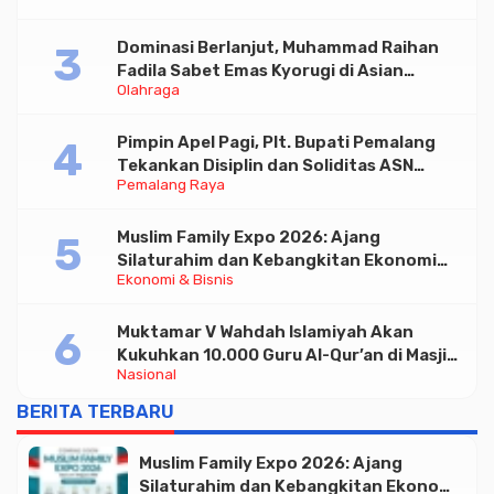
Dominasi Berlanjut, Muhammad Raihan
Fadila Sabet Emas Kyorugi di Asian
Olahraga
Taekwondo Indonesia Open 2026
Pimpin Apel Pagi, Plt. Bupati Pemalang
Tekankan Disiplin dan Soliditas ASN
Pemalang Raya
untuk Pelayanan Publik
Muslim Family Expo 2026: Ajang
Silaturahim dan Kebangkitan Ekonomi
Ekonomi & Bisnis
Halal di Jakarta
Muktamar V Wahdah Islamiyah Akan
Kukuhkan 10.000 Guru Al-Qur’an di Masjid
Nasional
Istiqlal
BERITA TERBARU
Muslim Family Expo 2026: Ajang
Silaturahim dan Kebangkitan Ekonomi