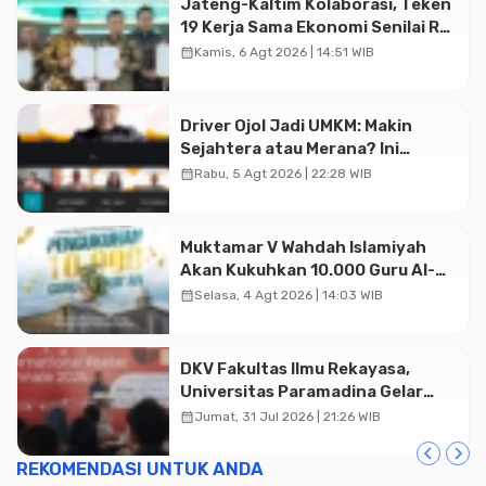
Jateng-Kaltim Kolaborasi, Teken
19 Kerja Sama Ekonomi Senilai Rp
20,2 Triliun
calendar_month
Kamis, 6 Agt 2026 | 14:51 WIB
Driver Ojol Jadi UMKM: Makin
Sejahtera atau Merana? Ini
Temuan Diskusi Paramadina
calendar_month
Rabu, 5 Agt 2026 | 22:28 WIB
Muktamar V Wahdah Islamiyah
Akan Kukuhkan 10.000 Guru Al-
Qur’an di Masjid Istiqlal
calendar_month
Selasa, 4 Agt 2026 | 14:03 WIB
DKV Fakultas Ilmu Rekayasa,
Universitas Paramadina Gelar
Diskusi Desain
calendar_month
Jumat, 31 Jul 2026 | 21:26 WIB
REKOMENDASI UNTUK ANDA