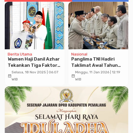
Berita Utama
Nasional
Wamen Haji Danil Azhar
Panglima TNI Hadiri
Tekankan Tiga Faktor
Taklimat Awal Tahun
Ketangguhan
2026 Presiden RI di
Selasa, 18 Nov 2025 | 06:07
Minggu, 11 Jan 2026 | 12:19
calendar_month
calendar_month
Muhammadiyah Hingga
Hambalang
WIB
WIB
Usia 113 Tahun