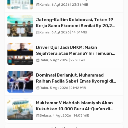
Halal di Jakarta
calendar_month
Kamis, 6 Agt 2026 | 23:36 WIB
Jateng-Kaltim Kolaborasi, Teken 19
Kerja Sama Ekonomi Senilai Rp 20,2
Triliun
calendar_month
Kamis, 6 Agt 2026 | 14:51 WIB
Driver Ojol Jadi UMKM: Makin
Sejahtera atau Merana? Ini Temuan
Diskusi Paramadina
calendar_month
Rabu, 5 Agt 2026 | 22:28 WIB
Dominasi Berlanjut, Muhammad
Raihan Fadila Sabet Emas Kyorugi di
Asian Taekwondo Indonesia Open
calendar_month
Rabu, 5 Agt 2026 | 21:42 WIB
2026
Muktamar V Wahdah Islamiyah Akan
Kukuhkan 10.000 Guru Al-Qur’an di
Masjid Istiqlal
calendar_month
Selasa, 4 Agt 2026 | 14:03 WIB