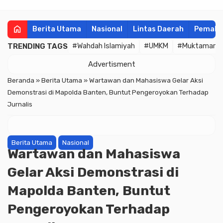
home
Berita Utama
Nasional
Lintas Daerah
Pemala
TRENDING TAGS
#Wahdah Islamiyah
#UMKM
#Muktamar
Advertisment
Beranda
»
Berita Utama
»
Wartawan dan Mahasiswa Gelar Aksi
Demonstrasi di Mapolda Banten, Buntut Pengeroyokan Terhadap
Jurnalis
Berita Utama
Nasional
Wartawan dan Mahasiswa
Gelar Aksi Demonstrasi di
Mapolda Banten, Buntut
Pengeroyokan Terhadap