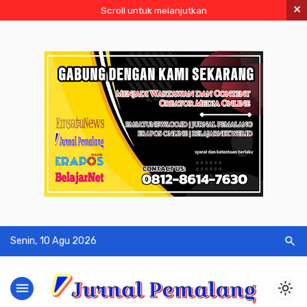
×
Scroll untuk melanjutkan
search
Senin, 10 Agu 2026
menu
light_mode