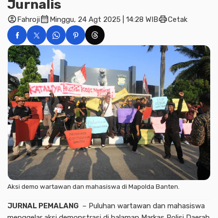
Jurnalis
account_circle
calendar_month
print
Fahroji
Minggu, 24 Agt 2025 | 14:28 WIB
Cetak
Aksi demo wartawan dan mahasiswa di Mapolda Banten.
JURNAL PEMALANG
– Puluhan wartawan dan mahasiswa
menggelar aksi demonstrasi di halaman Markas Polisi Daerah