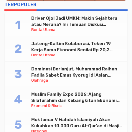
TERPOPULER
Driver Ojol Jadi UMKM: Makin Sejahtera
atau Merana? Ini Temuan Diskusi
Berita Utama
Paramadina
Jateng-Kaltim Kolaborasi, Teken 19
Kerja Sama Ekonomi Senilai Rp 20,2
Berita Utama
Triliun
Dominasi Berlanjut, Muhammad Raihan
Fadila Sabet Emas Kyorugi di Asian
Olahraga
Taekwondo Indonesia Open 2026
Muslim Family Expo 2026: Ajang
Silaturahim dan Kebangkitan Ekonomi
Ekonomi & Bisnis
Halal di Jakarta
Muktamar V Wahdah Islamiyah Akan
Kukuhkan 10.000 Guru Al-Qur’an di Masjid
Nasional