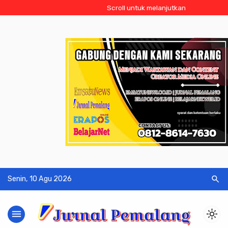
Scroll untuk melanjutkan
search
Senin, 10 Agu 2026
menu
light_mode