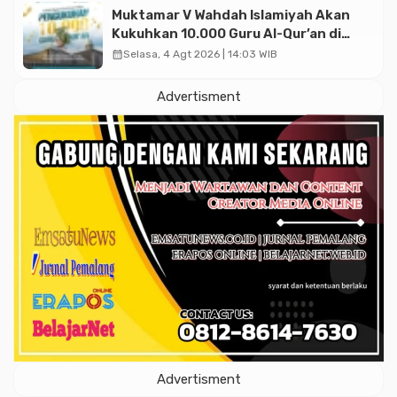
Muktamar V Wahdah Islamiyah Akan
Kukuhkan 10.000 Guru Al-Qur’an di
Masjid Istiqlal
calendar_month
Selasa, 4 Agt 2026 | 14:03 WIB
Advertisment
Advertisment