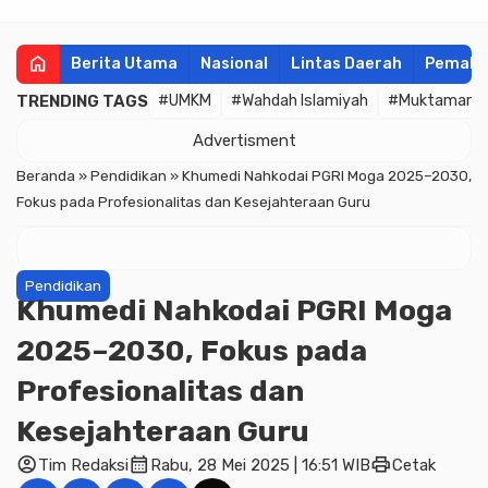
home
Berita Utama
Nasional
Lintas Daerah
Pemala
TRENDING TAGS
#UMKM
#Wahdah Islamiyah
#Muktamar
Advertisment
Beranda
»
Pendidikan
»
Khumedi Nahkodai PGRI Moga 2025–2030,
Fokus pada Profesionalitas dan Kesejahteraan Guru
Pendidikan
Khumedi Nahkodai PGRI Moga
2025–2030, Fokus pada
Profesionalitas dan
Kesejahteraan Guru
account_circle
calendar_month
print
Tim Redaksi
Rabu, 28 Mei 2025 | 16:51 WIB
Cetak