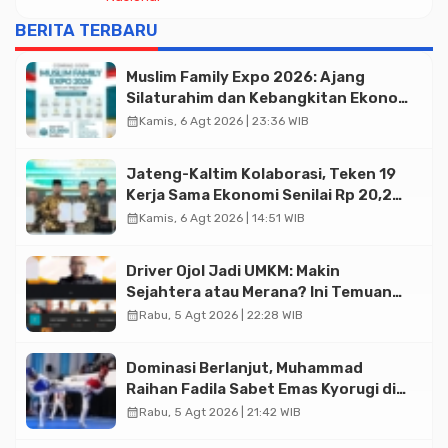
Istiqlal
BERITA TERBARU
Muslim Family Expo 2026: Ajang
Silaturahim dan Kebangkitan Ekonomi
Halal di Jakarta
calendar_month
Kamis, 6 Agt 2026 | 23:36 WIB
Jateng-Kaltim Kolaborasi, Teken 19
Kerja Sama Ekonomi Senilai Rp 20,2
Triliun
calendar_month
Kamis, 6 Agt 2026 | 14:51 WIB
Driver Ojol Jadi UMKM: Makin
Sejahtera atau Merana? Ini Temuan
Diskusi Paramadina
calendar_month
Rabu, 5 Agt 2026 | 22:28 WIB
Dominasi Berlanjut, Muhammad
Raihan Fadila Sabet Emas Kyorugi di
Asian Taekwondo Indonesia Open
calendar_month
Rabu, 5 Agt 2026 | 21:42 WIB
2026