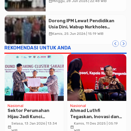
Banyumas, Kompetisi Islami yang
calendar_month
Minggu, 28 Jun 2026 | 22:48 WIB
Membangun Karakter Santri
Dorong IPM Lewat Pendidikan
Usia Dini, Wabup Nurkholes
Apresiasi Dedikasi Guru PAUD
calendar_month
Kamis, 25 Jun 2026 | 15:19 WIB
REKOMENDASI UNTUK ANDA
Nasional
Nasional
Sektor Perumahan
Ahmad Luthfi
Hijau Jadi Kunci
Tegaskan, Inovasi dan
Strategis Transisi
Collaborative
Selasa, 13 Jan 2026 | 13:34
Kamis, 11 Des 2025 | 05:19
calendar_month
calendar_month
Ekonomi Berkelanjutan
Government Jadi Nafas
WIB
WIB