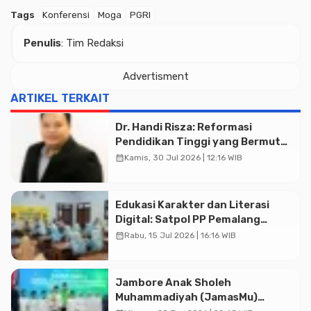
Tags
Konferensi
Moga
PGRI
Penulis
: Tim Redaksi
Advertisment
ARTIKEL TERKAIT
Dr. Handi Risza: Reformasi
Pendidikan Tinggi yang Bermutu
dan Terintegrasi Menuju
calendar_month
Kamis, 30 Jul 2026 | 12:16 WIB
Indonesia Emas 2045
Edukasi Karakter dan Literasi
Digital: Satpol PP Pemalang
Sambangi SMP Negeri 5 Comal
calendar_month
Rabu, 15 Jul 2026 | 16:16 WIB
Jambore Anak Sholeh
Muhammadiyah (JamasMu)