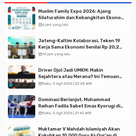
Muslim Family Expo 2026: Ajang
Silaturahim dan Kebangkitan Ekonomi
Halal di Jakarta
calendar_month
6 jam yang lalu
Jateng-Kaltim Kolaborasi, Teken 19
Kerja Sama Ekonomi Senilai Rp 20,2
Triliun
calendar_month
14 jam yang lalu
Driver Ojol Jadi UMKM: Makin
Sejahtera atau Merana? Ini Temuan
Diskusi Paramadina
calendar_month
Rabu, 5 Agt 2026 | 22:28 WIB
Dominasi Berlanjut, Muhammad
Raihan Fadila Sabet Emas Kyorugi di
Asian Taekwondo Indonesia Open
calendar_month
Rabu, 5 Agt 2026 | 21:42 WIB
2026
Muktamar V Wahdah Islamiyah Akan
Kukuhkan 10.000 Guru Al-Qur’an di