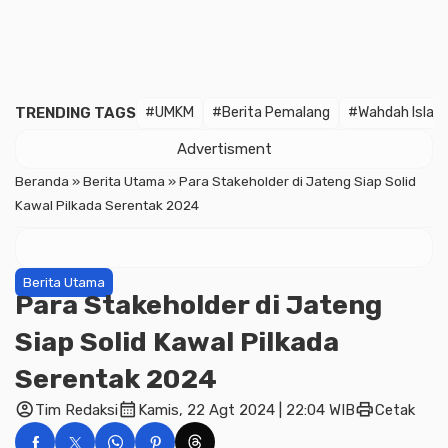
TRENDING TAGS
#UMKM
#Berita Pemalang
#Wahdah Islam
Advertisment
Beranda
»
Berita Utama
»
Para Stakeholder di Jateng Siap Solid
Kawal Pilkada Serentak 2024
Berita Utama
Para Stakeholder di Jateng
Siap Solid Kawal Pilkada
Serentak 2024
account_circle
calendar_month
print
Tim Redaksi
Kamis, 22 Agt 2024 | 22:04 WIB
Cetak