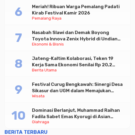
Meriah! Ribuan Warga Pemalang Padati
Kirab Festival Kamir 2026
Pemalang Raya
Nasabah Slawi dan Demak Boyong
Toyota Innova Zenix Hybrid di Undian
Ekonomi & Bisnis
Tabungan Bima Bank Jateng
Jateng-Kaltim Kolaborasi, Teken 19
Kerja Sama Ekonomi Senilai Rp 20,2
Berita Utama
Triliun
Festival Curug Bengkawah: Sinergi Desa
Sikasur dan UGM dalam Memajukan
Wisata
Wisata serta UMKM Lokal
Dominasi Berlanjut, Muhammad Raihan
Fadila Sabet Emas Kyorugi di Asian
Olahraga
Taekwondo Indonesia Open 2026
BERITA TERBARU