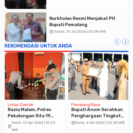
Nurkholes Resmi Menjabat Plt
Bupati Pemalang
calendar_month
Jumat, 31 Jul 2026 | 20:08 WIB
REKOMENDASI UNTUK ANDA
Lintas Daerah
Pemalang Raya
Razia Malam, Polres
Bupati Anom Serahkan
Pekalongan Sita 19
Penghargaan Tingkat
Botol Miras dari Dua
Nasional
calendar_month
Senin, 13 Apr 2026 | 10:03
Senin, 6 Okt 2025 | 20:38 WIB
calendar_month
Lokasi
WIB