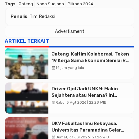
Tags
Jateng
Nana Sudjana
Pilkada 2024
Penulis
: Tim Redaksi
Advertisment
ARTIKEL TERKAIT
Advertisment
Jateng-Kaltim Kolaborasi, Teken
19 Kerja Sama Ekonomi Senilai Rp
20,2 Triliun
calendar_month
14 jam yang lalu
Driver Ojol Jadi UMKM: Makin
Sejahtera atau Merana? Ini
Temuan Diskusi Paramadina
calendar_month
Rabu, 5 Agt 2026 | 22:28 WIB
DKV Fakultas Ilmu Rekayasa,
Universitas Paramadina Gelar
Diskusi Desain
calendar_month
Jumat, 31 Jul 2026 | 21:26 WIB