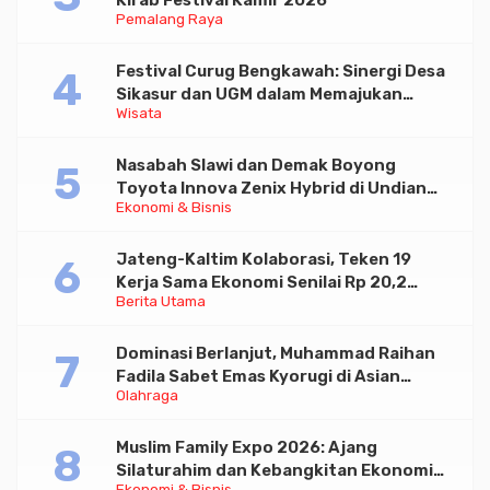
Kirab Festival Kamir 2026
Pemalang Raya
Festival Curug Bengkawah: Sinergi Desa
Sikasur dan UGM dalam Memajukan
Wisata
Wisata serta UMKM Lokal
Nasabah Slawi dan Demak Boyong
Toyota Innova Zenix Hybrid di Undian
Ekonomi & Bisnis
Tabungan Bima Bank Jateng
Jateng-Kaltim Kolaborasi, Teken 19
Kerja Sama Ekonomi Senilai Rp 20,2
Berita Utama
Triliun
Dominasi Berlanjut, Muhammad Raihan
Fadila Sabet Emas Kyorugi di Asian
Olahraga
Taekwondo Indonesia Open 2026
Muslim Family Expo 2026: Ajang
Silaturahim dan Kebangkitan Ekonomi
Ekonomi & Bisnis