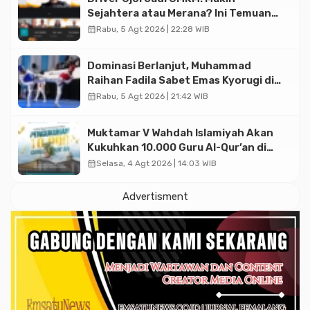
Sejahtera atau Merana? Ini Temuan
Diskusi Paramadina
calendar_month
Rabu, 5 Agt 2026 | 22:28 WIB
Dominasi Berlanjut, Muhammad
Raihan Fadila Sabet Emas Kyorugi di
Asian Taekwondo Indonesia Open
calendar_month
Rabu, 5 Agt 2026 | 21:42 WIB
2026
Muktamar V Wahdah Islamiyah Akan
Kukuhkan 10.000 Guru Al-Qur’an di
Masjid Istiqlal
calendar_month
Selasa, 4 Agt 2026 | 14:03 WIB
Advertisment