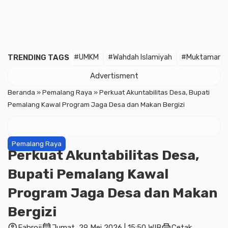
TRENDING TAGS
#UMKM
#Wahdah Islamiyah
#Muktamar
Advertisment
Beranda
»
Pemalang Raya
»
Perkuat Akuntabilitas Desa, Bupati
Pemalang Kawal Program Jaga Desa dan Makan Bergizi
Pemalang Raya
Perkuat Akuntabilitas Desa,
Bupati Pemalang Kawal
Program Jaga Desa dan Makan
Bergizi
account_circle
calendar_month
print
Fahroji
Jumat, 29 Mei 2026 | 15:50 WIB
Cetak