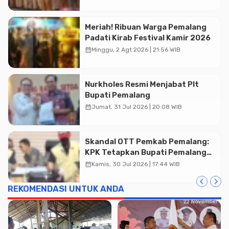
Publik
Meriah! Ribuan Warga Pemalang
Padati Kirab Festival Kamir 2026
calendar_month
Minggu, 2 Agt 2026 | 21:56 WIB
Nurkholes Resmi Menjabat Plt
Bupati Pemalang
calendar_month
Jumat, 31 Jul 2026 | 20:08 WIB
Skandal OTT Pemkab Pemalang:
KPK Tetapkan Bupati Pemalang
dan Oknum Staf Internal Sebagai
calendar_month
Kamis, 30 Jul 2026 | 17:44 WIB
Tersangka Pemerasan Rp1,98
Miliar
REKOMENDASI UNTUK ANDA