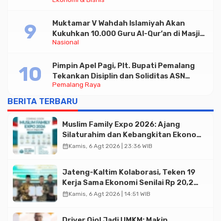
Halal di Jakarta
Muktamar V Wahdah Islamiyah Akan
Kukuhkan 10.000 Guru Al-Qur’an di Masjid
Nasional
Istiqlal
Pimpin Apel Pagi, Plt. Bupati Pemalang
Tekankan Disiplin dan Soliditas ASN
Pemalang Raya
untuk Pelayanan Publik
BERITA TERBARU
Muslim Family Expo 2026: Ajang
Silaturahim dan Kebangkitan Ekonomi
Halal di Jakarta
calendar_month
Kamis, 6 Agt 2026 | 23:36 WIB
Jateng-Kaltim Kolaborasi, Teken 19
Kerja Sama Ekonomi Senilai Rp 20,2
Triliun
calendar_month
Kamis, 6 Agt 2026 | 14:51 WIB
Driver Ojol Jadi UMKM: Makin