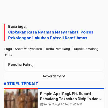
Baca juga:
Ciptakan Rasa Nyaman Masyarakat, Polres
Pekalongan Lakukan Patroli Kamtibmas
Tags
Anom Widiyantoro
Berita Pemalang
Bupati Pemalang
MBG
Penulis
: Fahroji
Advertisment
ARTIKEL TERKAIT
Pimpin Apel Pagi, Plt. Bupati
Pemalang Tekankan Disiplin dan
Soliditas ASN untuk Pelayanan
calendar_month
Senin, 3 Agt 2026 | 11:47 WIB