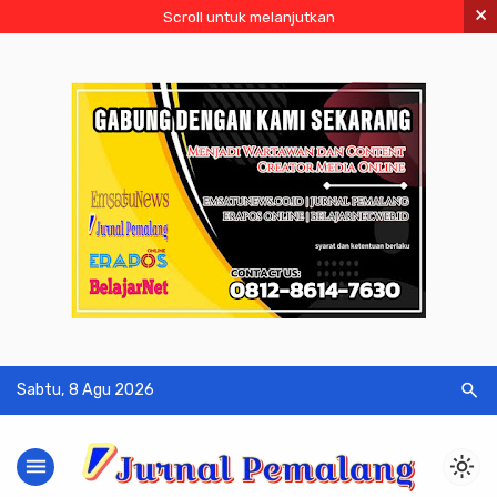
×
Scroll untuk melanjutkan
search
Sabtu, 8 Agu 2026
menu
light_mode