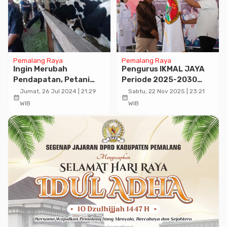
Pemalang Raya
Pemalang Raya
Ingin Merubah
Pengurus IKMAL JAYA
Pendapatan, Petani
Periode 2025-2030
Teh Beralih Menjadi
Resmi Dikukuhkan
Jumat, 26 Jul 2024 | 21:29
Sabtu, 22 Nov 2025 | 23:21
calendar_month
calendar_month
Peternak Sapi Pareh,
WIB
WIB