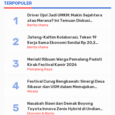
TERPOPULER
Driver Ojol Jadi UMKM: Makin Sejahtera
atau Merana? Ini Temuan Diskusi
Berita Utama
Paramadina
Jateng-Kaltim Kolaborasi, Teken 19
Kerja Sama Ekonomi Senilai Rp 20,2
Berita Utama
Triliun
Meriah! Ribuan Warga Pemalang Padati
Kirab Festival Kamir 2026
Pemalang Raya
Festival Curug Bengkawah: Sinergi Desa
Sikasur dan UGM dalam Memajukan
Wisata
Wisata serta UMKM Lokal
Nasabah Slawi dan Demak Boyong
Toyota Innova Zenix Hybrid di Undian
Ekonomi & Bisnis
Tabungan Bima Bank Jateng