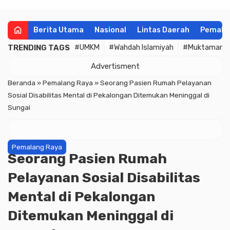
home
Berita Utama
Nasional
Lintas Daerah
Pemala
TRENDING TAGS
#UMKM
#Wahdah Islamiyah
#Muktamar
Advertisment
Beranda
»
Pemalang Raya
»
Seorang Pasien Rumah Pelayanan
Sosial Disabilitas Mental di Pekalongan Ditemukan Meninggal di
Sungai
Pemalang Raya
Seorang Pasien Rumah
Pelayanan Sosial Disabilitas
Mental di Pekalongan
Ditemukan Meninggal di