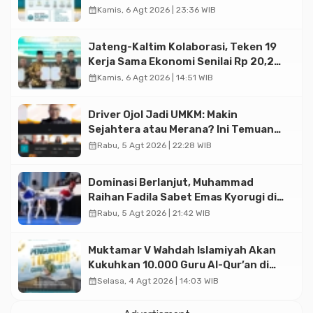
Halal di Jakarta
calendar_month
Kamis, 6 Agt 2026 | 23:36 WIB
Jateng-Kaltim Kolaborasi, Teken 19
Kerja Sama Ekonomi Senilai Rp 20,2
Triliun
calendar_month
Kamis, 6 Agt 2026 | 14:51 WIB
Driver Ojol Jadi UMKM: Makin
Sejahtera atau Merana? Ini Temuan
Diskusi Paramadina
calendar_month
Rabu, 5 Agt 2026 | 22:28 WIB
Dominasi Berlanjut, Muhammad
Raihan Fadila Sabet Emas Kyorugi di
Asian Taekwondo Indonesia Open
calendar_month
Rabu, 5 Agt 2026 | 21:42 WIB
2026
Muktamar V Wahdah Islamiyah Akan
Kukuhkan 10.000 Guru Al-Qur’an di
Masjid Istiqlal
calendar_month
Selasa, 4 Agt 2026 | 14:03 WIB