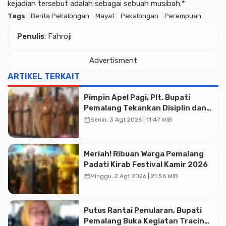
kejadian tersebut adalah sebagai sebuah musibah.*
Tags
Berita Pekalongan
Mayat
Pekalongan
Perempuan
Penulis
: Fahroji
Advertisment
ARTIKEL TERKAIT
Pimpin Apel Pagi, Plt. Bupati
Pemalang Tekankan Disiplin dan
Soliditas ASN untuk Pelayanan
calendar_month
Senin, 3 Agt 2026 | 11:47 WIB
Publik
Meriah! Ribuan Warga Pemalang
Padati Kirab Festival Kamir 2026
calendar_month
Minggu, 2 Agt 2026 | 21:56 WIB
Putus Rantai Penularan, Bupati
Pemalang Buka Kegiatan Tracing