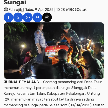
Sungai
account_circle
calendar_month
print
Fahroji
Rabu, 9 Apr 2025 | 10:28 WIB
Cetak
JURNAL PEMALANG
– Seorang pemancing dari Desa Talun
menemukan mayat perempuan di sungai Silanggak Desa
Kalirejo Kecamatan Talun, Kabupaten Pekalongan. Untung
(29) menemukan mayat tersebut ketika dirinya sedang
memancing di sungai pada Selasa sore (08/04/2025) sekitar