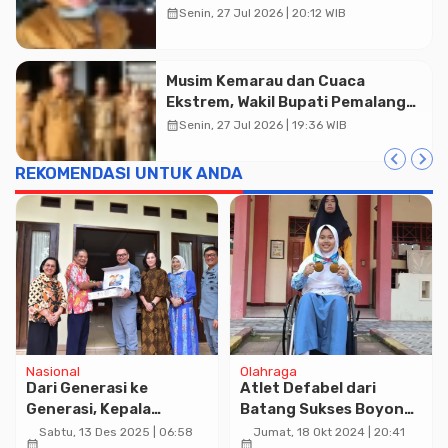
TBC Terintegrasi di Mulyoharjo
calendar_month
Senin, 27 Jul 2026 | 20:12 WIB
Musim Kemarau dan Cuaca
Ekstrem, Wakil Bupati Pemalang
Ingatkan ASN Waspada Bahaya
calendar_month
Senin, 27 Jul 2026 | 19:36 WIB
Kebakaran
Advertisment
REKOMENDASI UNTUK ANDA
Nasional
Olahraga
Dari Generasi ke
Atlet Defabel dari
Generasi, Kepala
Batang Sukses Boyong
Bakamla RI Anjangsana
2 Mendali Emas Diajang
Sabtu, 13 Des 2025 | 06:58
Jumat, 18 Okt 2024 | 20:41
calendar_month
calendar_month