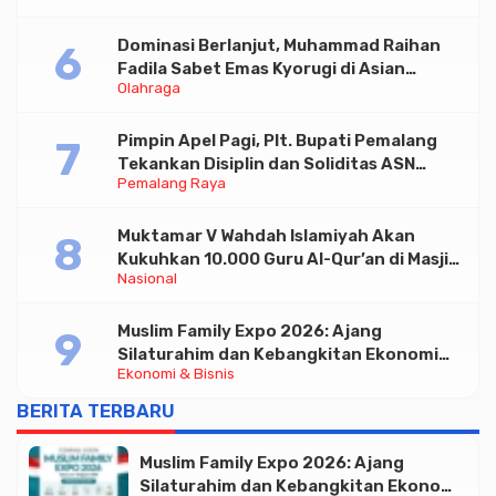
Dominasi Berlanjut, Muhammad Raihan
Fadila Sabet Emas Kyorugi di Asian
Olahraga
Taekwondo Indonesia Open 2026
Pimpin Apel Pagi, Plt. Bupati Pemalang
Tekankan Disiplin dan Soliditas ASN
Pemalang Raya
untuk Pelayanan Publik
Muktamar V Wahdah Islamiyah Akan
Kukuhkan 10.000 Guru Al-Qur’an di Masjid
Nasional
Istiqlal
Muslim Family Expo 2026: Ajang
Silaturahim dan Kebangkitan Ekonomi
Ekonomi & Bisnis
Halal di Jakarta
BERITA TERBARU
Muslim Family Expo 2026: Ajang
Silaturahim dan Kebangkitan Ekonomi