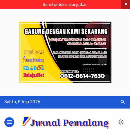
×
Scroll untuk melanjutkan
search
Sabtu, 8 Agu 2026
menu
light_mode