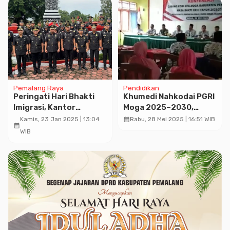
Pemalang Raya
Pendidikan
Peringati Hari Bhakti
Khumedi Nahkodai PGRI
Imigrasi, Kantor
Moga 2025–2030,
Imigrasi Kelas I Non TPI
Fokus pada
calendar_month
Kamis, 23 Jan 2025 | 13:04
Rabu, 28 Mei 2025 | 16:51 WIB
calendar_month
Pemalang Gelar
Profesionalitas dan
WIB
Upacara Tabur Bunga
Kesejahteraan Guru