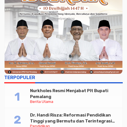
TERPOPULER
Nurkholes Resmi Menjabat Plt Bupati
Pemalang
Berita Utama
Dr. Handi Risza: Reformasi Pendidikan
Tinggi yang Bermutu dan Terintegrasi
Pendidikan
Menuju Indonesia Emas 2045