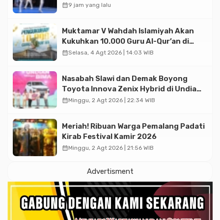
Asian Taekwondo Indonesia Open
calendar_month
9 jam yang lalu
2026
Muktamar V Wahdah Islamiyah Akan
Kukuhkan 10.000 Guru Al-Qur’an di
Masjid Istiqlal
calendar_month
Selasa, 4 Agt 2026 | 14:03 WIB
Nasabah Slawi dan Demak Boyong
Toyota Innova Zenix Hybrid di Undian
Tabungan Bima Bank Jateng
calendar_month
Minggu, 2 Agt 2026 | 22:34 WIB
Meriah! Ribuan Warga Pemalang Padati
Kirab Festival Kamir 2026
calendar_month
Minggu, 2 Agt 2026 | 21:56 WIB
Advertisment