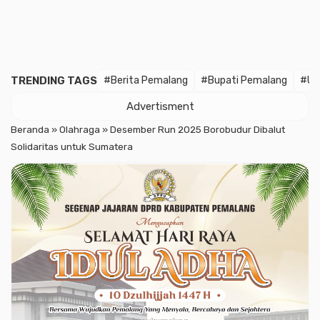
TRENDING TAGS
#Berita Pemalang
#Bupati Pemalang
#Un
Advertisment
Beranda
»
Olahraga
»
Desember Run 2025 Borobudur Dibalut
Solidaritas untuk Sumatera