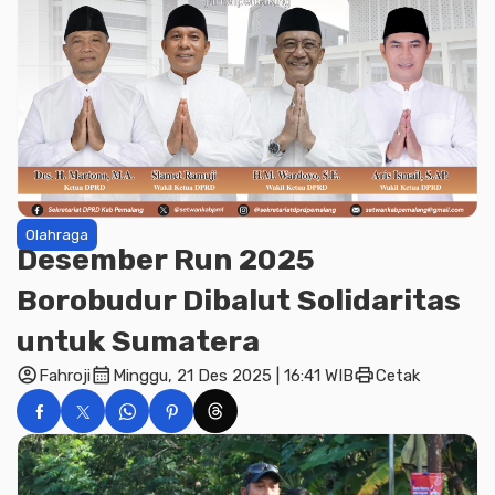
Olahraga
Desember Run 2025
Borobudur Dibalut Solidaritas
untuk Sumatera
account_circle
calendar_month
print
Fahroji
Minggu, 21 Des 2025 | 16:41 WIB
Cetak