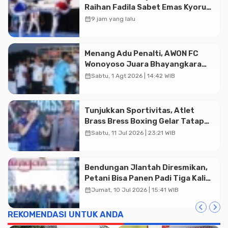
Raihan Fadila Sabet Emas Kyorugi
di Asian Taekwondo Indonesia
calendar_month
9 jam yang lalu
Open 2026
Menang Adu Penalti, AWON FC
Wonoyoso Juara Bhayangkara
Cup 2026
calendar_month
Sabtu, 1 Agt 2026 | 14:42 WIB
Tunjukkan Sportivitas, Atlet
Brass Bress Boxing Gelar Tatap
Muka Resmi di Kajen
calendar_month
Sabtu, 11 Jul 2026 | 23:21 WIB
Bendungan Jlantah Diresmikan,
Petani Bisa Panen Padi Tiga Kali
Setahun
calendar_month
Jumat, 10 Jul 2026 | 15:41 WIB
REKOMENDASI UNTUK ANDA