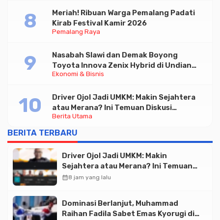
Meriah! Ribuan Warga Pemalang Padati
Kirab Festival Kamir 2026
Pemalang Raya
Nasabah Slawi dan Demak Boyong
Toyota Innova Zenix Hybrid di Undian
Ekonomi & Bisnis
Tabungan Bima Bank Jateng
Driver Ojol Jadi UMKM: Makin Sejahtera
atau Merana? Ini Temuan Diskusi
Berita Utama
Paramadina
BERITA TERBARU
Driver Ojol Jadi UMKM: Makin
Sejahtera atau Merana? Ini Temuan
Diskusi Paramadina
calendar_month
8 jam yang lalu
Dominasi Berlanjut, Muhammad
Raihan Fadila Sabet Emas Kyorugi di