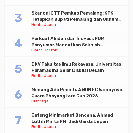
Skandal OTT Pemkab Pemalang: KPK
Tetapkan Bupati Pemalang dan Oknum
Berita Utama
Staf Internal Sebagai Tersangka
Pemerasan Rp1,98 Miliar
Perkuat Akidah dan Inovasi, PDM
Banyumas Mandatkan Sekolah
Lintas Daerah
Muhammadiyah Jadi Pilihan Utama Umat
DKV Fakultas Ilmu Rekayasa, Universitas
Paramadina Gelar Diskusi Desain
Berita Utama
Menang Adu Penalti, AWON FC Wonoyoso
Juara Bhayangkara Cup 2026
Olahraga
Jateng Minimarket Bencana, Ahmad
Luthfi Minta PMI Jadi Garda Depan
Berita Utama