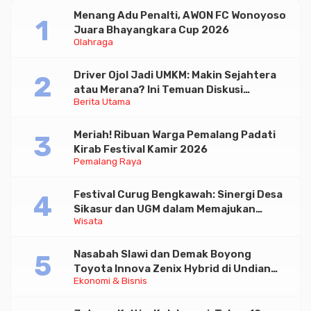
Menang Adu Penalti, AWON FC Wonoyoso
Juara Bhayangkara Cup 2026
Olahraga
Driver Ojol Jadi UMKM: Makin Sejahtera
atau Merana? Ini Temuan Diskusi
Berita Utama
Paramadina
Meriah! Ribuan Warga Pemalang Padati
Kirab Festival Kamir 2026
Pemalang Raya
Festival Curug Bengkawah: Sinergi Desa
Sikasur dan UGM dalam Memajukan
Wisata
Wisata serta UMKM Lokal
Nasabah Slawi dan Demak Boyong
Toyota Innova Zenix Hybrid di Undian
Ekonomi & Bisnis
Tabungan Bima Bank Jateng