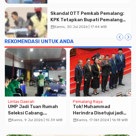
Skandal OTT Pemkab Pemalang:
KPK Tetapkan Bupati Pemalang
dan Oknum Staf Internal Sebagai
calendar_month
Kamis, 30 Jul 2026 | 17:44 WIB
Tersangka Pemerasan Rp1,98
Miliar
REKOMENDASI UNTUK ANDA
Lintas Daerah
Pemalang Raya
UMP Jadi Tuan Rumah
Tok! Muhammad
Seleksi Cabang,
Herindra Disetujui jadi
Ranting, dan Masjid
Kepala BIN Gantikan
calendar_month
calendar_month
Kamis, 9 Jul 2026 | 15:39 WIB
Kamis, 17 Okt 2024 | 16:18 WIB
Unggulan Jawa Tengah
Budi Gunawan
2026