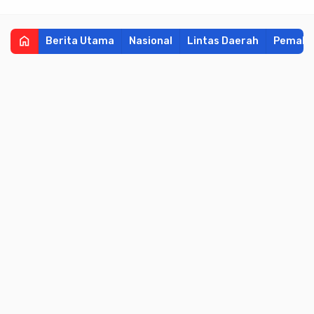
home
Berita Utama
Nasional
Lintas Daerah
Pemala