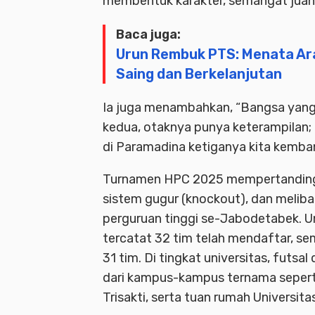
membentuk karakter, semangat juan
Baca juga:
Urun Rembuk PTS: Menata Ar
Saing dan Berkelanjutan
Ia juga menambahkan, “Bangsa yang h
kedua, otaknya punya keterampilan; d
di Paramadina ketiganya kita kemba
Turnamen HPC 2025 mempertandingk
sistem gugur (knockout), dan meliba
perguruan tinggi se-Jabodetabek. U
tercatat 32 tim telah mendaftar, sem
31 tim. Di tingkat universitas, futsa
dari kampus-kampus ternama seperti
Trisakti, serta tuan rumah Universit