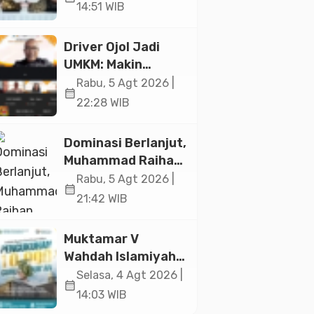
Ekonomi Senilai Rp
14:51 WIB
20,2 Triliun
Driver Ojol Jadi
UMKM: Makin
Sejahtera atau
Rabu, 5 Agt 2026 |
calendar_month
Merana? Ini
22:28 WIB
Temuan Diskusi
Paramadina
Dominasi Berlanjut,
Muhammad Raihan
Fadila Sabet Emas
Rabu, 5 Agt 2026 |
calendar_month
Kyorugi di Asian
21:42 WIB
Taekwondo
Indonesia Open
Muktamar V
2026
Wahdah Islamiyah
Akan Kukuhkan
Selasa, 4 Agt 2026 |
calendar_month
10.000 Guru Al-
14:03 WIB
Qur’an di Masjid