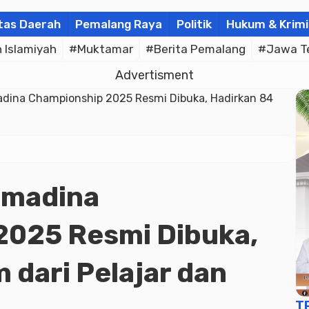
tas Daerah
Pemalang Raya
Politik
Hukum & Krimi
Islamiyah
#Muktamar
#Berita Pemalang
#Jawa T
Advertisment
dina Championship 2025 Resmi Dibuka, Hadirkan 84
amadina
2025 Resmi Dibuka,
 dari Pelajar dan
T