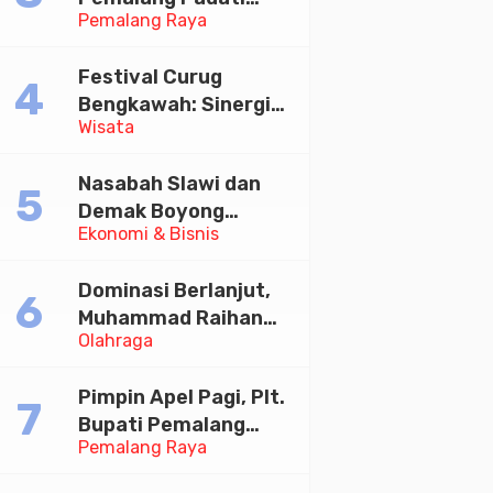
Pemalang Raya
Kirab Festival Kamir
2026
Festival Curug
Bengkawah: Sinergi
Wisata
Desa Sikasur dan
UGM dalam
Nasabah Slawi dan
Memajukan Wisata
Demak Boyong
serta UMKM Lokal
Ekonomi & Bisnis
Toyota Innova Zenix
Hybrid di Undian
Dominasi Berlanjut,
Tabungan Bima Bank
Muhammad Raihan
Jateng
Olahraga
Fadila Sabet Emas
Kyorugi di Asian
Pimpin Apel Pagi, Plt.
Taekwondo Indonesia
Bupati Pemalang
Open 2026
Pemalang Raya
Tekankan Disiplin dan
Soliditas ASN untuk