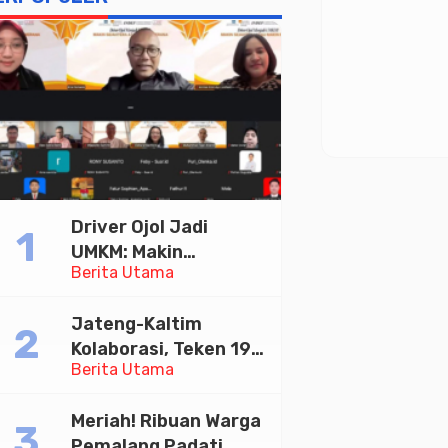
Driver Ojol Jadi
UMKM: Makin
Berita Utama
Sejahtera atau
Merana? Ini Temuan
Jateng-Kaltim
Diskusi Paramadina
Kolaborasi, Teken 19
Berita Utama
Kerja Sama Ekonomi
Senilai Rp 20,2 Triliun
Meriah! Ribuan Warga
Pemalang Padati