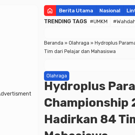
home
Berita Utama
Nasional
Lin
TRENDING TAGS
#UMKM
#Wahdah 
Beranda
»
Olahraga
»
Hydroplus Parama
Tim dari Pelajar dan Mahasiswa
Olahraga
Hydroplus Par
dvertisment
Championship 
Hadirkan 84 Tim