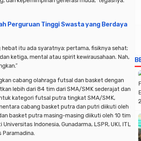
g, dan kepemimpinan generasi muda,” tegasnya.
ah Perguruan Tinggi Swasta yang Berdaya
ebat itu ada syaratnya: pertama, fisiknya sehat;
an ketiga, mental atau spirit kewirausahaan. Nah,
B
ngkan.”
an cabang olahraga futsal dan basket dengan
tkan lebih dari 84 tim dari SMA/SMK sederajat dan
ntuk kategori futsal putra tingkat SMA/SMK,
entara cabang basket putra dan putri diikuti oleh
l dan basket putra masing-masing diikuti oleh 10 tim
 Universitas Indonesia, Gunadarma, LSPR, UKI, ITL
as Paramadina.